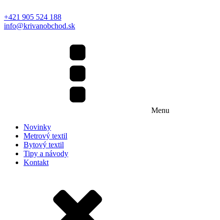
+421 905 524 188
info@krivanobchod.sk
Menu
Novinky
Metrový textil
Bytový textil
Tipy a návody
Kontakt