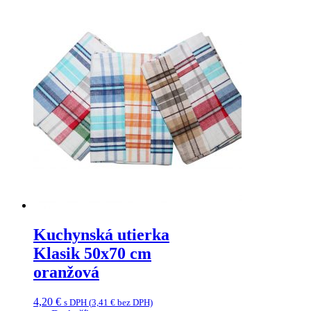
Kuchynská utierka
Klasik 50x70 cm
oranžová
4,20
€
s DPH (
3,41
€
bez DPH)