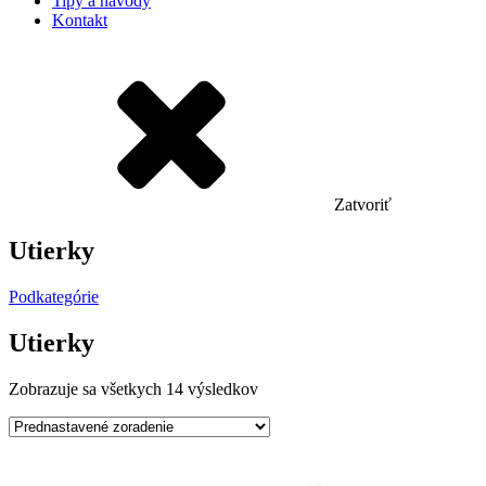
Tipy a návody
Kontakt
Zatvoriť
Utierky
Podkategórie
Utierky
Zobrazuje sa všetkych 14 výsledkov