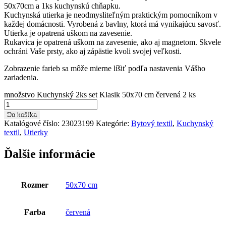
50x70cm a 1ks kuchynskú chňapku.
Kuchynská utierka je neodmysliteľným praktickým pomocníkom v
každej domácnosti. Vyrobená z bavlny, ktorá má vynikajúcu savosť.
Utierka je opatrená uškom na zavesenie.
Rukavica je opatrená uškom na zavesenie, ako aj magnetom. Skvele
ochráni Vaše prsty, ako aj zápästie kvoli svojej veľkosti.
Zobrazenie farieb sa môže mierne líšiť podľa nastavenia Vášho
zariadenia.
množstvo Kuchynský 2ks set Klasik 50x70 cm červená 2 ks
Do košíka
Katalógové číslo:
23023199
Kategórie:
Bytový textil
,
Kuchynský
textil
,
Utierky
Ďalšie informácie
Rozmer
50x70 cm
Farba
červená