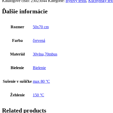
Katalógové číslo:
23023044
Kategórie:
Bytový textil
,
Kuchynský text
Bambus
50x70
Ďalšie informácie
cm
červená
Rozmer
50x70 cm
Farba
červená
Materiál
30vlna,70mbus
Bielenie
Bielenie
Sušenie v sušičke
max 80 °C
Žehlenie
150 °C
Related products