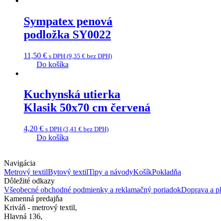
Sympatex penová
podložka SY0022
11,50
€
s DPH (
9,35
€
bez DPH)
Do košíka
Kuchynská utierka
Klasik 50x70 cm červená
4,20
€
s DPH (
3,41
€
bez DPH)
Do košíka
Navigácia
Metrový textil
Bytový textil
Tipy a návody
Košík
Pokladňa
Dôležité odkazy
Všeobecné obchodné podmienky a reklamačný poriadok
Doprava a pl
Kamenná predajňa
Kriváň - metrový textil,
Hlavná 136,