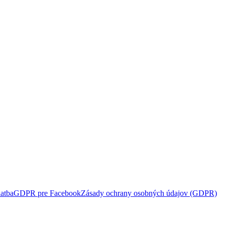
atba
GDPR pre Facebook
Zásady ochrany osobných údajov (GDPR)