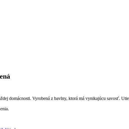
vená
ej domácnosti. Vyrobená z bavlny, ktorá má vynikajúcu savosť. Utier
enia.