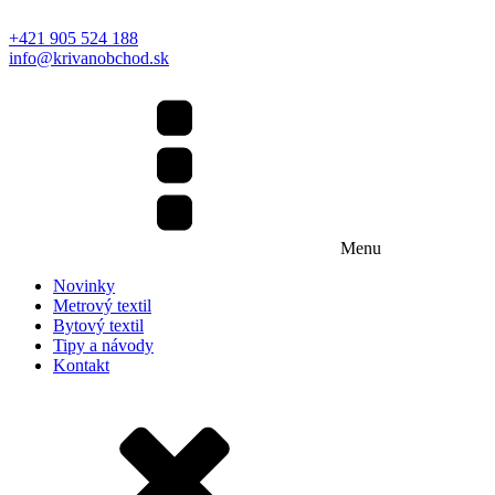
+421 905 524 188
info@krivanobchod.sk
Menu
Novinky
Metrový textil
Bytový textil
Tipy a návody
Kontakt