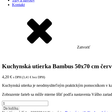
Tipy a návody
Kontakt
Zatvoriť
Kuchynská utierka Bambus 50x70 cm čer
4,20
€
s DPH (
3,41
€
bez DPH)
Kuchynská utierka je neodmysliteľným praktickým pomocníkom v každ
Zobrazenie farieb sa môže mierne líšiť podľa nastavenia Vášho zariad
množstvo
Kuchynská
Do košíka
utierka