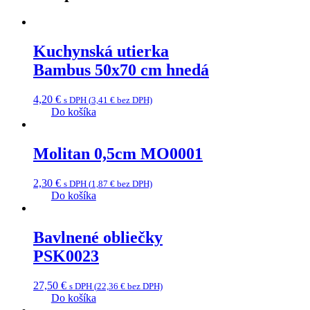
Kuchynská utierka
Bambus 50x70 cm hnedá
4,20
€
s DPH (
3,41
€
bez DPH)
Do košíka
Molitan 0,5cm MO0001
2,30
€
s DPH (
1,87
€
bez DPH)
Do košíka
Bavlnené obliečky
PSK0023
27,50
€
s DPH (
22,36
€
bez DPH)
Do košíka