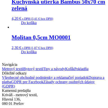
Kuchynská utierka Bambus 50x70 cm
zelená
4,20
€
s DPH (
3,41
€
bez DPH)
Do košíka
Molitan 0,5cm MO0001
2,30
€
s DPH (
1,87
€
bez DPH)
Do košíka
Navigácia
Metrový textil
Bytový textil
Tipy a návody
Košík
Pokladňa
Dôležité odkazy
Všeobecné obchodné podmienky a reklamačný poriadok
Doprava a
platba
GDPR pre Facebook
Zásady ochrany osobných údajov
(GDPR)
Kamenná predajňa
Kriváň - metrový textil,
Hlavná 136,
080 01 Prešov