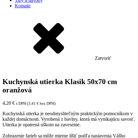
Tipy a návody
Kontakt
Zatvoriť
Kuchynská utierka Klasik 50x70 cm
oranžová
4,20
€
s DPH (
3,41
€
bez DPH)
Kuchynská utierka je neodmysliteľným praktickým pomocníkom v
každej domácnosti. Vyrobená z bavlny, ktorá má vynikajúcu savosť.
Utierka je opatrená uškom na zavesenie.
Zobrazenie farieb sa môže mierne líšiť podľa nastavenia Vášho