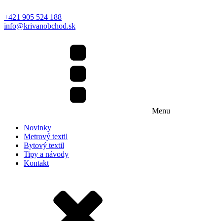
+421 905 524 188
info@krivanobchod.sk
Menu
Novinky
Metrový textil
Bytový textil
Tipy a návody
Kontakt