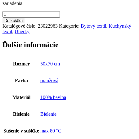
zariadenia.
množstvo
Kuchynská
Do košíka
utierka
Katalógové číslo:
23022963
Kategórie:
Bytový textil
,
Kuchynský
Klasik
textil
,
Utierky
50x70
cm
Ďalšie informácie
oranžová
Rozmer
50x70 cm
Farba
oranžová
Materiál
100% bavlna
Bielenie
Bielenie
Sušenie v sušičke
max 80 °C