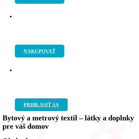
Rýchle doručenie už do pár
pracovných dní
NAKUPOVAŤ
Navštívte nás aj osobne v
Prešove na Hlavnej ulici 136
PRIHLÁSIŤ SA
Bytový a metrový textil – látky a doplnky
pre váš domov