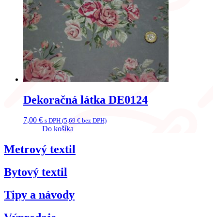
Dekoračná látka DE0124
7,00
€
s DPH (
5,69
€
bez DPH)
Do košíka
Metrový textil
Bytový textil
Tipy a návody