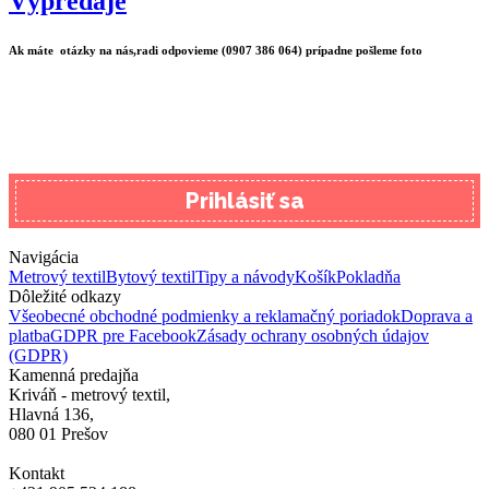
Výpredaje
Ak máte otázky na nás,radi odpovieme (0907 386 064) prípadne pošleme foto
Prihlásiť sa
Navigácia
Metrový textil
Bytový textil
Tipy a návody
Košík
Pokladňa
Dôležité odkazy
Všeobecné obchodné podmienky a reklamačný poriadok
Doprava a
platba
GDPR pre Facebook
Zásady ochrany osobných údajov
(GDPR)
Kamenná predajňa
Kriváň - metrový textil,
Hlavná 136,
080 01 Prešov
Kontakt