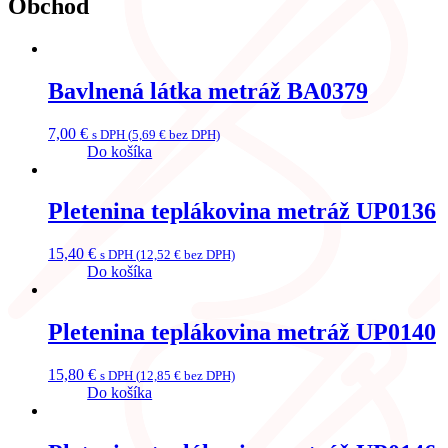
Obchod
Bavlnená látka metráž BA0379
7,00
€
s DPH (
5,69
€
bez DPH)
Do košíka
Pletenina teplákovina metráž UP0136
15,40
€
s DPH (
12,52
€
bez DPH)
Do košíka
Pletenina teplákovina metráž UP0140
15,80
€
s DPH (
12,85
€
bez DPH)
Do košíka