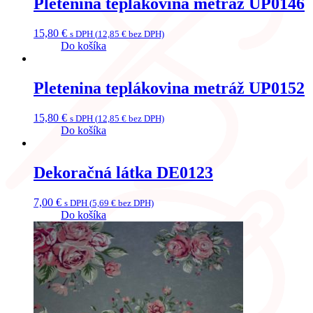
Pletenina teplákovina metráž UP0146
15,80
€
s DPH (
12,85
€
bez DPH)
Do košíka
Pletenina teplákovina metráž UP0152
15,80
€
s DPH (
12,85
€
bez DPH)
Do košíka
Dekoračná látka DE0123
7,00
€
s DPH (
5,69
€
bez DPH)
Do košíka