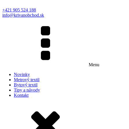
+421 905 524 188
info@krivanobchod.sk
Menu
Novinky
Metrový textil
Bytový textil
Tipy a návody
Kontakt