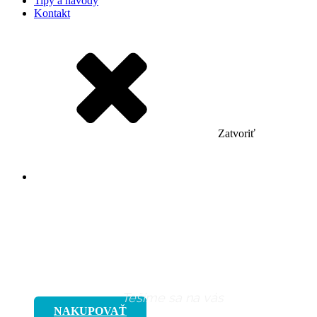
Tipy a návody
Kontakt
Zatvoriť
Ponuka nášho tovaru nemusí
byť kompletná. Pre viac
variant tovaru budeme radi,
ak nás navštívite osobne
Tešíme sa na vás
NAKUPOVAŤ