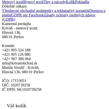
Metrový textil
Bytový textil
Tipy a návody
Košík
Pokladňa
Dôležité odkazy
Všeobecné obchodné podmienky a reklamačný poriadok
Doprava a
platba
GDPR pre Facebook
Zásady ochrany osobných údajov
(GDPR)
Kamenná predajňa
Kriváň - metrový textil,
Hlavná 136,
080 01 Prešov
Kontakt
+421 905 524 188
+421 905 126 080
+42+ 907 386 064
info@krivanobchod.sk
Marián Sivulič - Kriváň,
Hlavná 136, 080 01 Prešov
IČO: 17153051
DIČ: 1020739258
IČ DPH: SK1020739258
© 2024
Váš košík