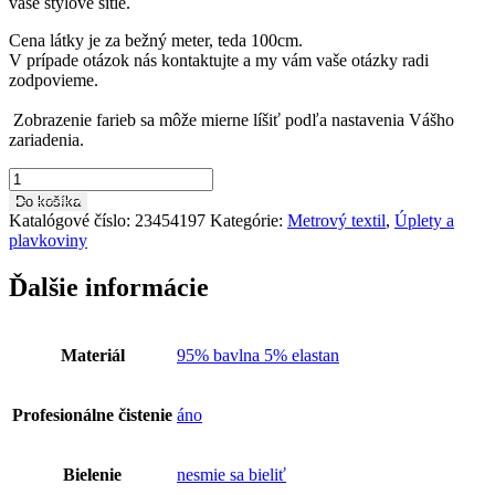
vaše štýlové šitie.
Cena látky je za bežný meter, teda 100cm.
V prípade otázok nás kontaktujte a my vám vaše otázky radi
zodpovieme.
Zobrazenie farieb sa môže mierne líšiť podľa nastavenia Vášho
zariadenia.
množstvo
Pletenina
Do košíka
metráž
Katalógové číslo:
23454197
Kategórie:
Metrový textil
,
Úplety a
UP0059
plavkoviny
Ďalšie informácie
Materiál
95% bavlna 5% elastan
Profesionálne čistenie
áno
Bielenie
nesmie sa bieliť