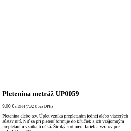
Pletenina metráž UP0059
9,00
€
s DPH (
7,32
€
bez DPH)
Pletenina alebo tzv. Úplet vzniká prepletaním jednej alebo viacerých
sústav nití. Niť sa pri pletení formuje do kľučiek a ich vzájomným
prepletaním vznikajú očká. Široký sortiment farieb a vzorov pre