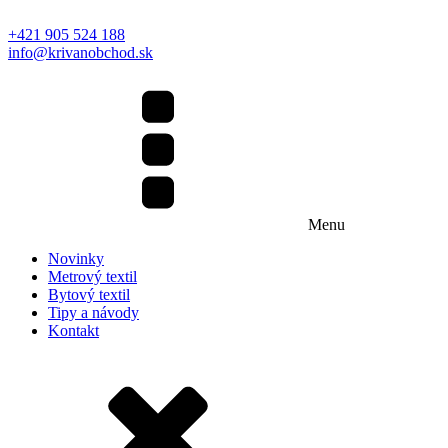
+421 905 524 188
info@krivanobchod.sk
Menu
Novinky
Metrový textil
Bytový textil
Tipy a návody
Kontakt