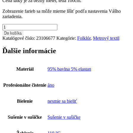
Cena látky je za bežný meter, teda 100cm.
Zobrazenie farieb sa môže mierne líšiť podľa nastavenia Vášho
zariadenia.
množstvo
Hodváb
Do košíka
HO0022
Katalógové číslo:
23106677
Kategórie:
Folklór
,
Metrový textil
Ďalšie informácie
Materiál
95% bavlna 5% elastan
Profesionálne čistenie
áno
Bielenie
nesmie sa bieliť
Sušenie v sušičke
Sušenie v sušičke