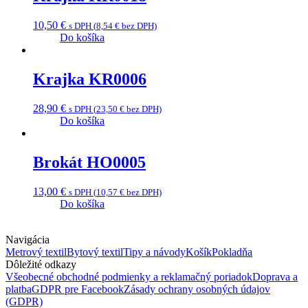
10,50
€
s DPH (
8,54
€
bez DPH)
Do košíka
Krajka KR0006
28,90
€
s DPH (
23,50
€
bez DPH)
Do košíka
Brokát HO0005
13,00
€
s DPH (
10,57
€
bez DPH)
Do košíka
Navigácia
Metrový textil
Bytový textil
Tipy a návody
Košík
Pokladňa
Dôležité odkazy
Všeobecné obchodné podmienky a reklamačný poriadok
Doprava a
platba
GDPR pre Facebook
Zásady ochrany osobných údajov
(GDPR)