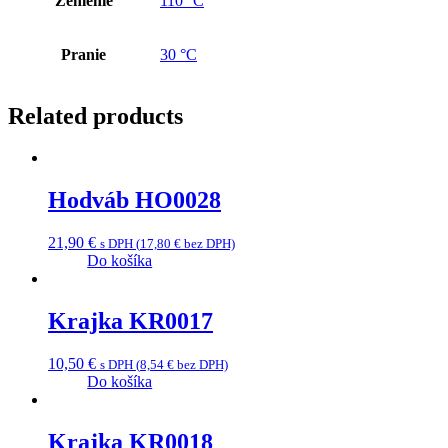
Žehlenie
110 °C
Pranie
30 °C
Related products
Hodváb HO0028
21,90
€
s DPH (
17,80
€
bez DPH)
Do košíka
Krajka KR0017
10,50
€
s DPH (
8,54
€
bez DPH)
Do košíka
Krajka KR0018