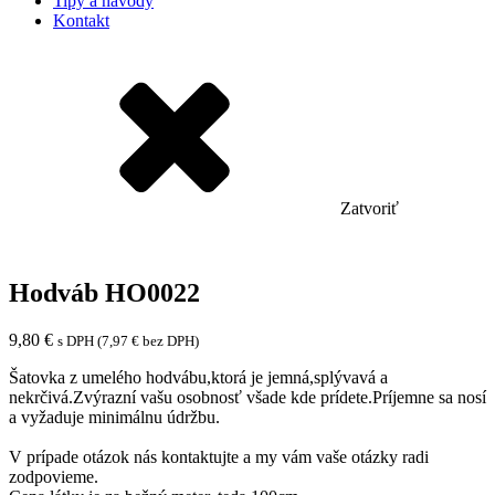
Tipy a návody
Kontakt
Zatvoriť
Hodváb HO0022
9,80
€
s DPH (
7,97
€
bez DPH)
Šatovka z umelého hodvábu,ktorá je jemná,splývavá a
nekrčivá.Zvýrazní vašu osobnosť všade kde prídete.Príjemne sa nosí
a vyžaduje minimálnu údržbu.
V prípade otázok nás kontaktujte a my vám vaše otázky radi
zodpovieme.