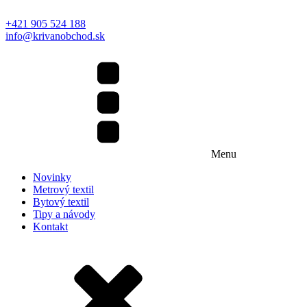
+421 905 524 188
info@krivanobchod.sk
Menu
Novinky
Metrový textil
Bytový textil
Tipy a návody
Kontakt