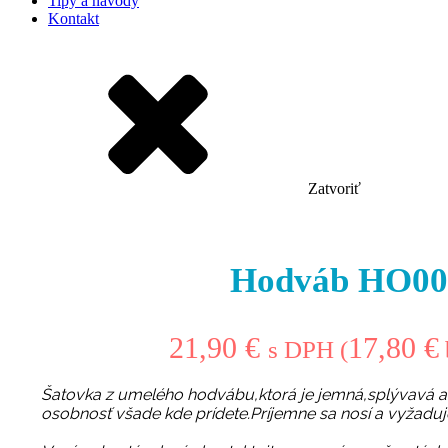
Tipy a návody
Kontakt
Zatvoriť
Hodváb HO00
21,90
€
17,80
€
s DPH (
Šatovka z umelého hodvábu,ktorá je jemná,splývavá a 
osobnosť všade kde prídete.Príjemne sa nosí a vyžadu