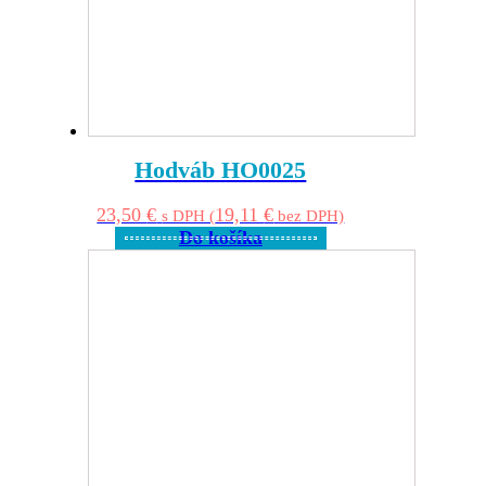
Hodváb HO0025
23,50
€
19,11
€
s DPH (
bez DPH)
Do košíka