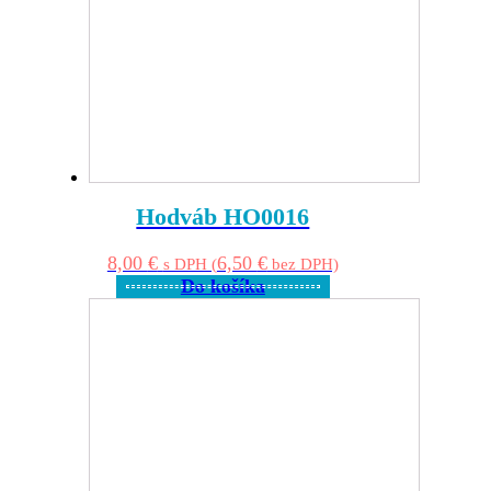
Hodváb HO0016
8,00
€
6,50
€
s DPH (
bez DPH)
Do košíka