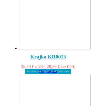
Krajka KR0013
35,50
€
28,86
€
s DPH (
bez DPH)
Do košíka