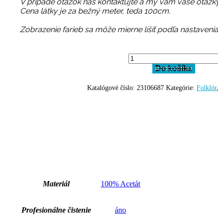
V prípade otázok nás kontaktujte a my vám vaše otázk
Cena látky je za bežný meter, teda 100cm.
Zobrazenie farieb sa môže mierne líšiť podľa nastavenia
množstvo
Hodváb
Do košíka
HO0026
Katalógové číslo:
23106687
Kategórie:
Folklór
Materiál
100% Acetát
Profesionálne čistenie
áno