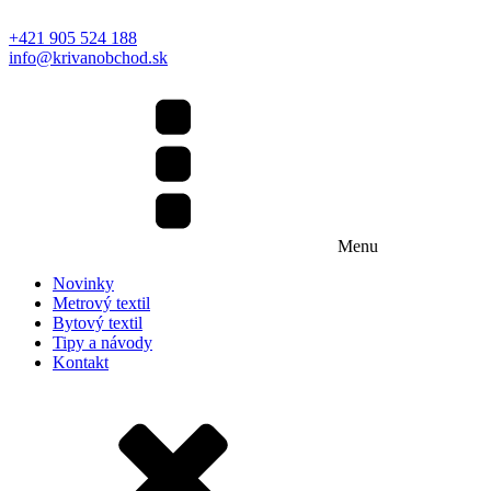
+421 905 524 188
info@krivanobchod.sk
Menu
Novinky
Metrový textil
Bytový textil
Tipy a návody
Kontakt