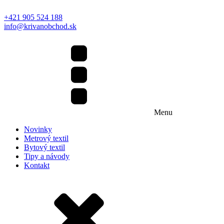
+421 905 524 188
info@krivanobchod.sk
Menu
Novinky
Metrový textil
Bytový textil
Tipy a návody
Kontakt