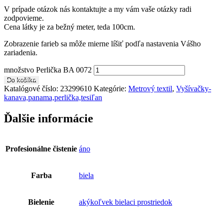
V prípade otázok nás kontaktujte a my vám vaše otázky radi
zodpovieme.
Cena látky je za bežný meter, teda 100cm.
Zobrazenie farieb sa môže mierne líšiť podľa nastavenia Vášho
zariadenia.
množstvo Perlička BA 0072
Do košíka
Katalógové číslo:
23299610
Kategórie:
Metrový textil
,
Vyšívačky-
kanava,panama,perlička,tesiľan
Ďalšie informácie
Profesionálne čistenie
áno
Farba
biela
Bielenie
akýkoľvek bielaci prostriedok