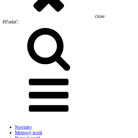
close
Hľadať:
Novinky
Metrový textil