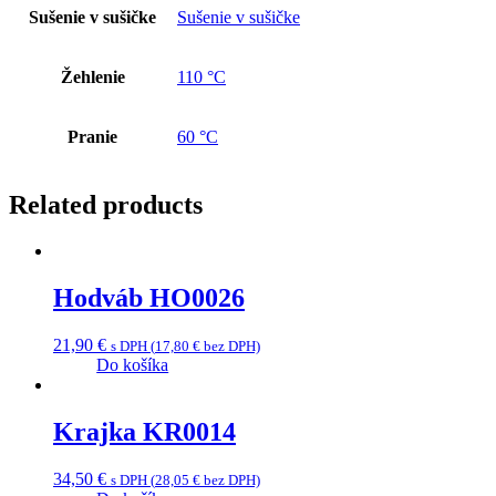
Sušenie v sušičke
Sušenie v sušičke
Žehlenie
110 °C
Pranie
60 °C
Related products
Hodváb HO0026
21,90
€
s DPH (
17,80
€
bez DPH)
Do košíka
Krajka KR0014
34,50
€
s DPH (
28,05
€
bez DPH)