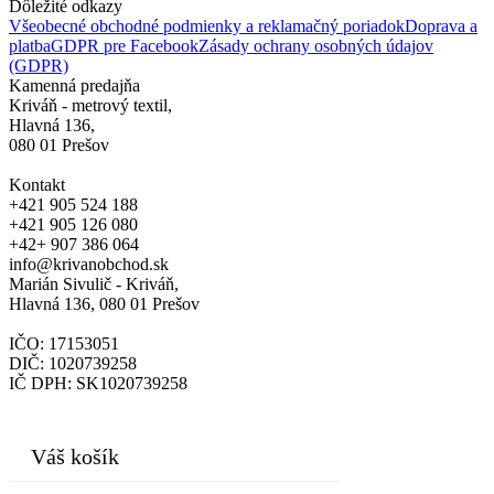
Dôležité odkazy
Všeobecné obchodné podmienky a reklamačný poriadok
Doprava a
platba
GDPR pre Facebook
Zásady ochrany osobných údajov
(GDPR)
Kamenná predajňa
Kriváň - metrový textil,
Hlavná 136,
080 01 Prešov
Kontakt
+421 905 524 188
+421 905 126 080
+42+ 907 386 064
info@krivanobchod.sk
Marián Sivulič - Kriváň,
Hlavná 136, 080 01 Prešov
IČO: 17153051
DIČ: 1020739258
IČ DPH: SK1020739258
© 2024
Váš košík