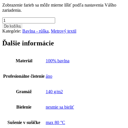
Zobrazenie farieb sa môže mierne líšiť podľa nastavenia Vášho
zariadenia.
množstvo
Bavlnená
Do košíka
látka
Kategórie:
Bavlna - rúška
,
Metrový textil
metráž
BA0412
Ďalšie informácie
Materiál
100% bavlna
Profesionálne čistenie
áno
Gramáž
140 g/m2
Bielenie
nesmie sa bieliť
Sušenie v sušičke
max 80 °C