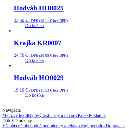
Hodváb HO0025
23,50
€
s DPH (
19,11
€
bez DPH)
Do košíka
Krajka KR0007
24,70
€
s DPH (
20,08
€
bez DPH)
Do košíka
Hodváb HO0029
19,10
€
s DPH (
15,53
€
bez DPH)
Do košíka
Navigácia
Metrový textil
Bytový textil
Tipy a návody
Košík
Pokladňa
Dôležité odkazy
Všeobecné obchodné podmienky a reklamačný poriadok
Doprava a