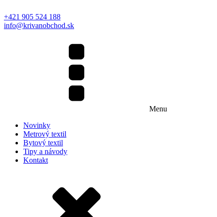
+421 905 524 188
info@krivanobchod.sk
Menu
Novinky
Metrový textil
Bytový textil
Tipy a návody
Kontakt