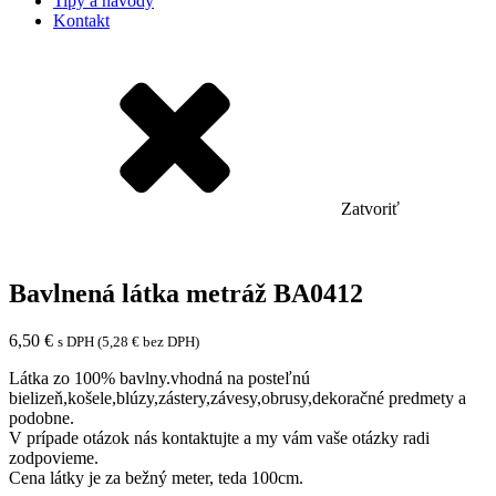
Tipy a návody
Kontakt
Zatvoriť
Bavlnená látka metráž BA0412
6,50
€
s DPH (
5,28
€
bez DPH)
Látka zo 100% bavlny.vhodná na posteľnú
bielizeň,košele,blúzy,zástery,závesy,obrusy,dekoračné predmety a
podobne.
V prípade otázok nás kontaktujte a my vám vaše otázky radi
zodpovieme.
Cena látky je za bežný meter, teda 100cm.