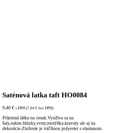
Saténová latka taft HO0084
9,40
€
s DPH (
7,64
€
bez DPH)
Príjemná látka na omak.Využíva sa na
šaty,sukne,blúzky,vesty,motýliky,kravaty ale aj na
dekorácie.Zloženie je väčšinou polyester s elastanom.