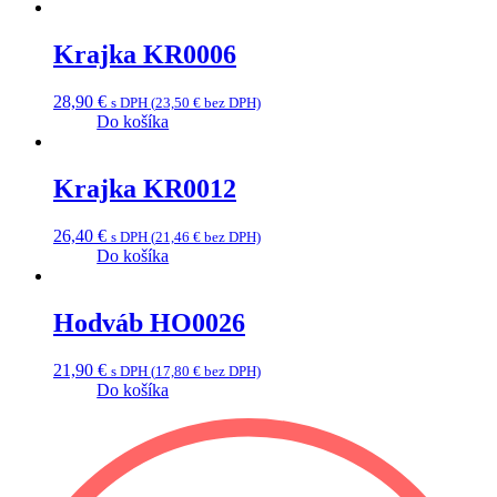
Krajka KR0006
28,90
€
s DPH (
23,50
€
bez DPH)
Do košíka
Krajka KR0012
26,40
€
s DPH (
21,46
€
bez DPH)
Do košíka
Hodváb HO0026
21,90
€
s DPH (
17,80
€
bez DPH)
Do košíka