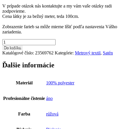
V prípade otázok nás kontaktujte a my vám vaše otázky radi
zodpovieme.
Cena látky je za bežný meter, teda 100cm.
Zobrazenie farieb sa môže mierne líšiť podľa nastavenia Vášho
zariadenia.
množstvo
Saténová
Do košíka
latka
Katalógové číslo:
23569762
Kategórie:
Metrový textil
,
Satén
taft
HO0084
Ďalšie informácie
Materiál
100% polyester
Profesionálne čistenie
áno
Farba
rúžová