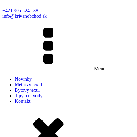
+421 905 524 188
info@krivanobchod.sk
Menu
Novinky
Metrový textil
Bytový textil
Tipy a návody
Kontakt