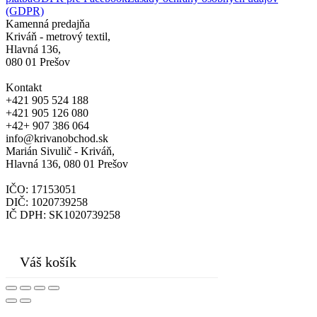
(GDPR)
Kamenná predajňa
Kriváň - metrový textil,
Hlavná 136,
080 01 Prešov
Kontakt
+421 905 524 188
+421 905 126 080
+42+ 907 386 064
info@krivanobchod.sk
Marián Sivulič - Kriváň,
Hlavná 136, 080 01 Prešov
IČO: 17153051
DIČ: 1020739258
IČ DPH: SK1020739258
© 2024
Váš košík