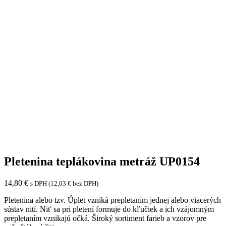
Pletenina teplákovina metráž UP0154
14,80
€
s DPH (
12,03
€
bez DPH)
Pletenina alebo tzv. Úplet vzniká prepletaním jednej alebo viacerých
sústav nití. Niť sa pri pletení formuje do kľučiek a ich vzájomným
prepletaním vznikajú očká. Široký sortiment farieb a vzorov pre