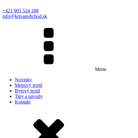
+421 905 524 188
info@krivanobchod.sk
Menu
Novinky
Metrový textil
Bytový textil
Tipy a návody
Kontakt