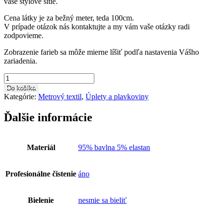
vaše štýlové šitie.
Cena látky je za bežný meter, teda 100cm.
V prípade otázok nás kontaktujte a my vám vaše otázky radi
zodpovieme.
Zobrazenie farieb sa môže mierne líšiť podľa nastavenia Vášho
zariadenia.
množstvo
Pletenina
Do košíka
teplákovina
Kategórie:
Metrový textil
,
Úplety a plavkoviny
metráž
UP0154
Ďalšie informácie
Materiál
95% bavlna 5% elastan
Profesionálne čistenie
áno
Bielenie
nesmie sa bieliť