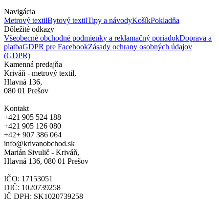
Navigácia
Metrový textil
Bytový textil
Tipy a návody
Košík
Pokladňa
Dôležité odkazy
Všeobecné obchodné podmienky a reklamačný poriadok
Doprava a
platba
GDPR pre Facebook
Zásady ochrany osobných údajov
(GDPR)
Kamenná predajňa
Kriváň - metrový textil,
Hlavná 136,
080 01 Prešov
Kontakt
+421 905 524 188
+421 905 126 080
+42+ 907 386 064
info@krivanobchod.sk
Marián Sivulič - Kriváň,
Hlavná 136, 080 01 Prešov
IČO: 17153051
DIČ: 1020739258
IČ DPH: SK1020739258
© 2024