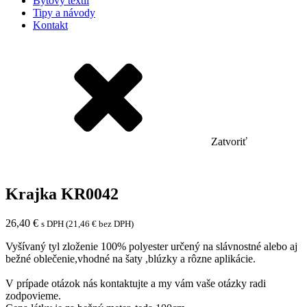
Bytový textil
Tipy a návody
Kontakt
Zatvoriť
Krajka KR0042
26,40
€
s DPH (
21,46
€
bez DPH)
Vyšívaný tyl zloženie 100% polyester určený na slávnostné alebo aj
bežné oblečenie,vhodné na šaty ,blúzky a rôzne aplikácie.
V prípade otázok nás kontaktujte a my vám vaše otázky radi
zodpovieme.