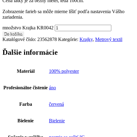
Cena látky je za bežný meter, teda 100cm.
Zobrazenie farieb sa môže mierne líšiť podľa nastavenia Vášho
zariadenia.
množstvo Krajka KR0042
Do košíka
Katalógové číslo:
23562878
Kategórie:
Krajky
,
Metrový textil
Ďalšie informácie
Materiál
100% polyester
Profesionálne čistenie
áno
Farba
červená
Bielenie
Bielenie