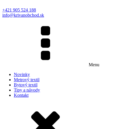
+421 905 524 188
info@krivanobchod.sk
Menu
Novinky
Metrový textil
Bytový textil
Tipy a návody
Kontakt