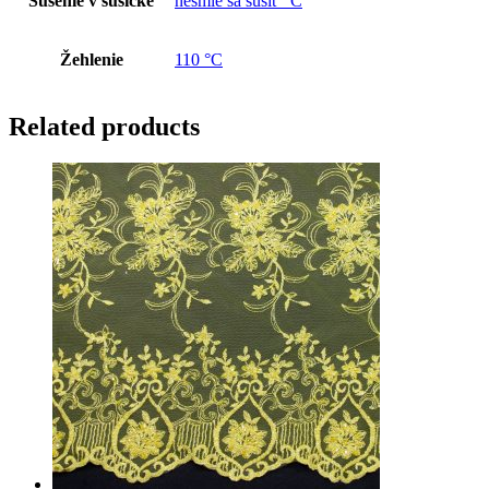
Sušenie v sušičke
nesmie sa sušiť °C
Žehlenie
110 °C
Related products