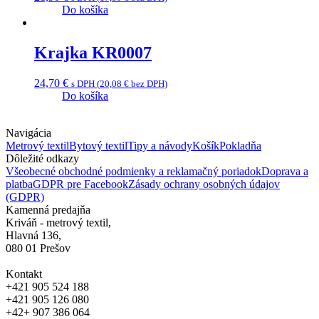
Do košíka
Krajka KR0007
24,70
€
s DPH (
20,08
€
bez DPH)
Do košíka
Navigácia
Metrový textil
Bytový textil
Tipy a návody
Košík
Pokladňa
Dôležité odkazy
Všeobecné obchodné podmienky a reklamačný poriadok
Doprava a
platba
GDPR pre Facebook
Zásady ochrany osobných údajov
(GDPR)
Kamenná predajňa
Kriváň - metrový textil,
Hlavná 136,
080 01 Prešov
Kontakt
+421 905 524 188
+421 905 126 080
+42+ 907 386 064