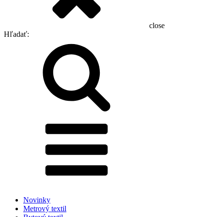
close
Hľadať:
Novinky
Metrový textil