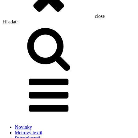
close
Hľadať:
Novinky
Metrový textil