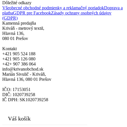
Dôležité odkazy
Všeobecné obchodné podmienky a reklamačný poriadok
Doprava a
platba
GDPR pre Facebook
Zásady ochrany osobných údajov
(GDPR)
Kamenná predajňa
Kriváň - metrový textil,
Hlavná 136,
080 01 Prešov
Kontakt
+421 905 524 188
+421 905 126 080
+42+ 907 386 064
info@krivanobchod.sk
Marián Sivulič - Kriváň,
Hlavná 136, 080 01 Prešov
IČO: 17153051
DIČ: 1020739258
IČ DPH: SK1020739258
© 2024
Váš košík