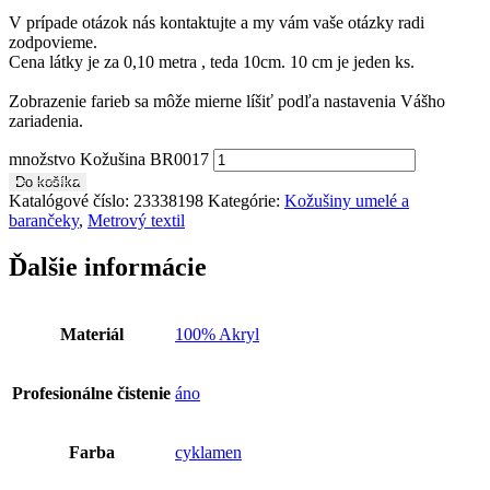
V prípade otázok nás kontaktujte a my vám vaše otázky radi
zodpovieme.
Cena látky je za 0,10 metra , teda 10cm. 10 cm je jeden ks.
Zobrazenie farieb sa môže mierne líšiť podľa nastavenia Vášho
zariadenia.
množstvo Kožušina BR0017
Do košíka
Katalógové číslo:
23338198
Kategórie:
Kožušiny umelé a
barančeky
,
Metrový textil
Ďalšie informácie
Materiál
100% Akryl
Profesionálne čistenie
áno
Farba
cyklamen