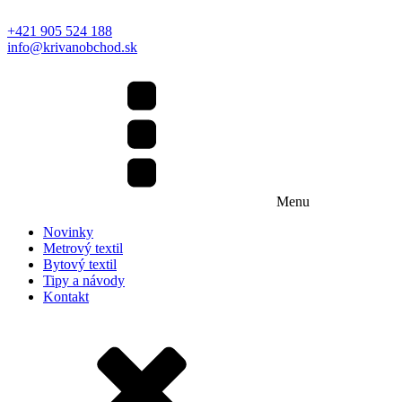
+421 905 524 188
info@krivanobchod.sk
Menu
Novinky
Metrový textil
Bytový textil
Tipy a návody
Kontakt