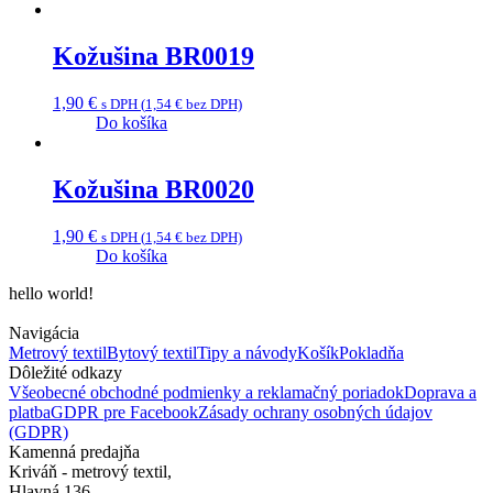
Kožušina BR0019
1,90
€
s DPH (
1,54
€
bez DPH)
Do košíka
Kožušina BR0020
1,90
€
s DPH (
1,54
€
bez DPH)
Do košíka
hello world!
Navigácia
Metrový textil
Bytový textil
Tipy a návody
Košík
Pokladňa
Dôležité odkazy
Všeobecné obchodné podmienky a reklamačný poriadok
Doprava a
platba
GDPR pre Facebook
Zásady ochrany osobných údajov
(GDPR)
Kamenná predajňa
Kriváň - metrový textil,
Hlavná 136,