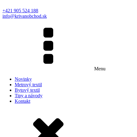
+421 905 524 188
info@krivanobchod.sk
Menu
Novinky
Metrový textil
Bytový textil
Tipy a návody
Kontakt