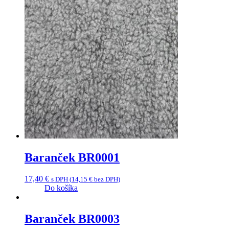
Baranček BR0001
17,40
€
s DPH (
14,15
€
bez DPH)
Do košíka
Baranček BR0003