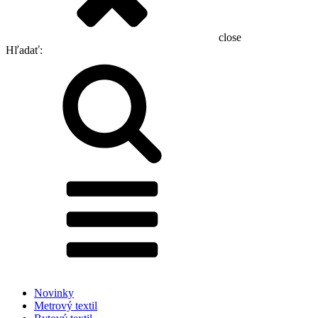
close
Hľadať:
Novinky
Metrový textil