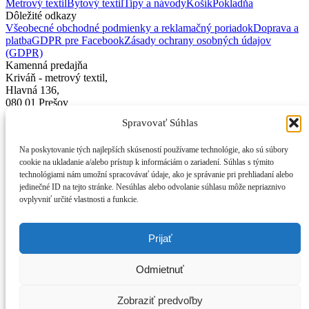
Metrový textil
Bytový textil
Tipy a návody
Košík
Pokladňa
Dôležité odkazy
Všeobecné obchodné podmienky a reklamačný poriadok
Doprava a
platba
GDPR pre Facebook
Zásady ochrany osobných údajov
(GDPR)
Kamenná predajňa
Kriváň - metrový textil,
Hlavná 136,
080 01 Prešov
Spravovať Súhlas
Kontakt
+421 905 524 188
Na poskytovanie tých najlepších skúseností používame technológie, ako sú súbory
+421 905 126 080
cookie na ukladanie a/alebo prístup k informáciám o zariadení. Súhlas s týmito
+42+ 907 386 064
technológiami nám umožní spracovávať údaje, ako je správanie pri prehliadaní alebo
info@krivanobchod.sk
jedinečné ID na tejto stránke. Nesúhlas alebo odvolanie súhlasu môže nepriaznivo
Marián Sivulič - Kriváň,
ovplyvniť určité vlastnosti a funkcie.
Hlavná 136, 080 01 Prešov
Na ukladanie nastavení a správne fungovanie
IČO: 17153051
stránky využívame súbory cookies. Ďalším
Prijať
DIČ: 1020739258
IČ DPH: SK1020739258
prehliadaním nášho webu súhlasíte s ich
Odmietnuť
používaním.
Viac informácií
© 2024
Váš košík
Zobraziť predvoľby
Ok