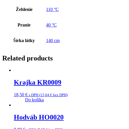
Žehlenie
110 °C
Pranie
40 °C
Šírka látky
140 cm
Related products
Krajka KR0009
18,50
€
s DPH (
15,04
€
bez DPH)
Do košíka
Hodváb HO0020