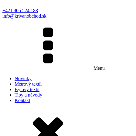
+421 905 524 188
info@krivanobchod.sk
Menu
Novinky
Metrový textil
Bytový textil
Tipy a návody
Kontakt