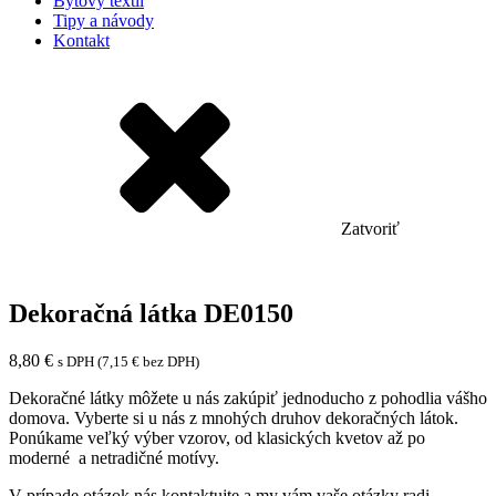
Bytový textil
Tipy a návody
Kontakt
Zatvoriť
Dekoračná látka DE0150
8,80
€
s DPH (
7,15
€
bez DPH)
Dekoračné látky môžete u nás zakúpiť jednoducho z pohodlia vášho
domova. Vyberte si u nás z mnohých druhov dekoračných látok.
Ponúkame veľký výber vzorov, od klasických kvetov až po
moderné a netradičné motívy.
V prípade otázok nás kontaktujte a my vám vaše otázky radi