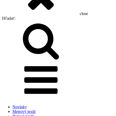
close
Hľadať:
Novinky
Metrový textil