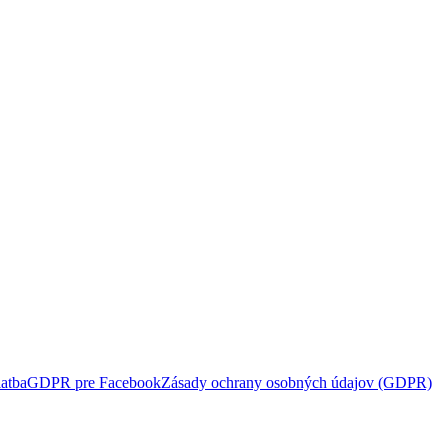
atba
GDPR pre Facebook
Zásady ochrany osobných údajov (GDPR)