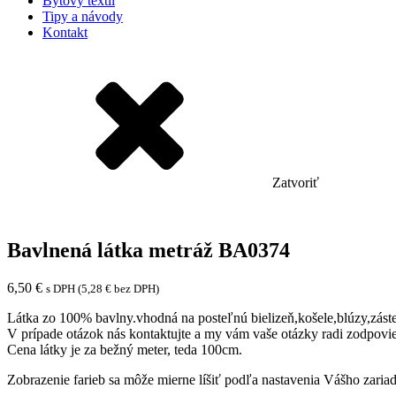
Bytový textil
Tipy a návody
Kontakt
Zatvoriť
Bavlnená látka metráž BA0374
6,50
€
s DPH (
5,28
€
bez DPH)
Látka zo 100% bavlny.vhodná na posteľnú bielizeň,košele,blúzy,zást
V prípade otázok nás kontaktujte a my vám vaše otázky radi zodpovi
Cena látky je za bežný meter, teda 100cm.
Zobrazenie farieb sa môže mierne líšiť podľa nastavenia Vášho zariad