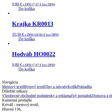
9,80
€
s DPH (
7,97
€
bez DPH)
Do košíka
Krajka KR0013
35,50
€
s DPH (
28,86
€
bez DPH)
Do košíka
Hodváb HO0022
9,80
€
s DPH (
7,97
€
bez DPH)
Do košíka
Navigácia
Metrový textil
Bytový textil
Tipy a návody
Košík
Pokladňa
Dôležité odkazy
Všeobecné obchodné podmienky a reklamačný poriadok
Doprava a pl
Kamenná predajňa
Kriváň - metrový textil,
Hlavná 136,