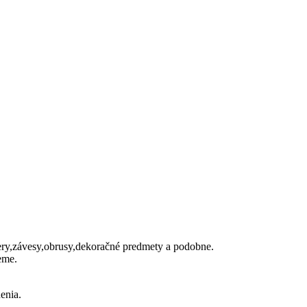
ery,závesy,obrusy,dekoračné predmety a podobne.
eme.
enia.