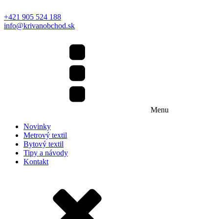
+421 905 524 188
info@krivanobchod.sk
Menu
Novinky
Metrový textil
Bytový textil
Tipy a návody
Kontakt