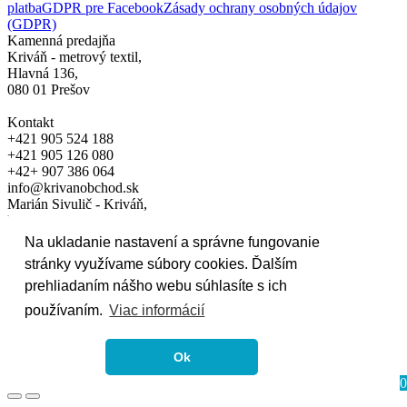
platba
GDPR pre Facebook
Zásady ochrany osobných údajov
(GDPR)
Kamenná predajňa
Kriváň - metrový textil,
Hlavná 136,
080 01 Prešov
Kontakt
+421 905 524 188
+421 905 126 080
+42+ 907 386 064
info@krivanobchod.sk
Marián Sivulič - Kriváň,
Hlavná 136, 080 01 Prešov
Na ukladanie nastavení a správne fungovanie
IČO: 17153051
stránky využívame súbory cookies. Ďalším
DIČ: 1020739258
IČ DPH: SK1020739258
prehliadaním nášho webu súhlasíte s ich
používaním.
Viac informácií
© 2024
Váš košík
Ok
0