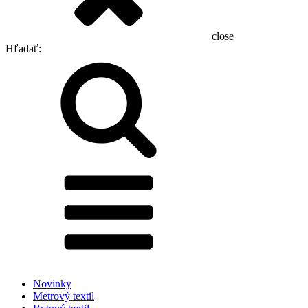
close
Hľadať:
Novinky
Metrový textil