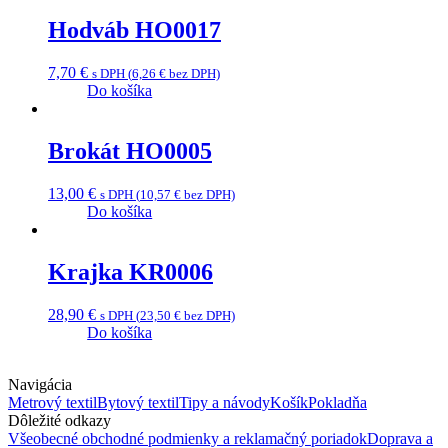
Hodváb HO0017
7,70
€
s DPH (
6,26
€
bez DPH)
Do košíka
Brokát HO0005
13,00
€
s DPH (
10,57
€
bez DPH)
Do košíka
Krajka KR0006
28,90
€
s DPH (
23,50
€
bez DPH)
Do košíka
Navigácia
Metrový textil
Bytový textil
Tipy a návody
Košík
Pokladňa
Dôležité odkazy
Všeobecné obchodné podmienky a reklamačný poriadok
Doprava a