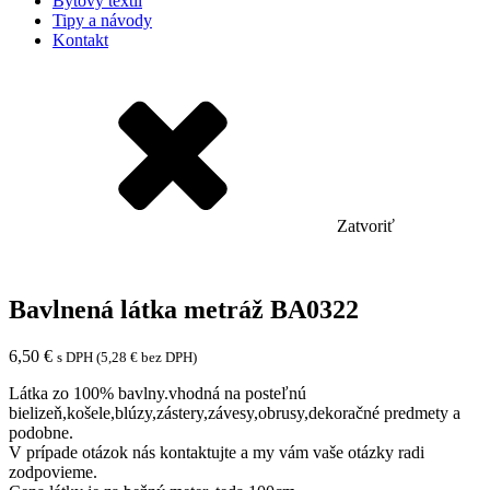
Bytový textil
Tipy a návody
Kontakt
Zatvoriť
Bavlnená látka metráž BA0322
6,50
€
s DPH (
5,28
€
bez DPH)
Látka zo 100% bavlny.vhodná na posteľnú
bielizeň,košele,blúzy,zástery,závesy,obrusy,dekoračné predmety a
podobne.
V prípade otázok nás kontaktujte a my vám vaše otázky radi
zodpovieme.