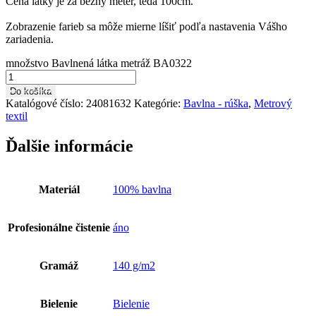
Cena látky je za bežný meter, teda 100cm.
Zobrazenie farieb sa môže mierne líšiť podľa nastavenia Vášho
zariadenia.
množstvo Bavlnená látka metráž BA0322
Do košíka
Katalógové číslo:
24081632
Kategórie:
Bavlna - rúška
,
Metrový
textil
Ďalšie informácie
Materiál
100% bavlna
Profesionálne čistenie
áno
Gramáž
140 g/m2
Bielenie
Bielenie