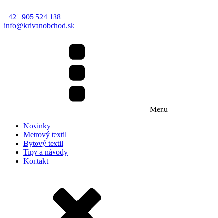
+421 905 524 188
info@krivanobchod.sk
Menu
Novinky
Metrový textil
Bytový textil
Tipy a návody
Kontakt