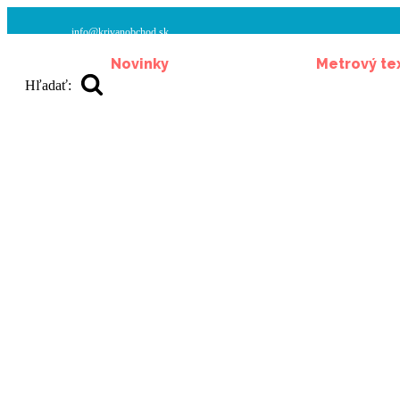
info@krivanobchod.sk
Novinky
Metrový tex
Hľadať: