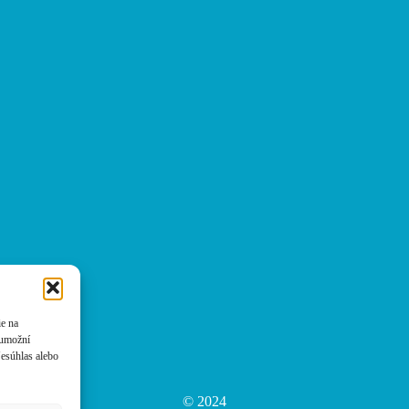
ie na
 umožní
Nesúhlas alebo
© 2024