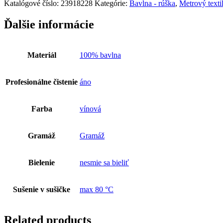
Katalógové číslo:
23918228
Kategórie:
Bavlna - rúška
,
Metrový texti
Ďalšie informácie
Materiál
100% bavlna
Profesionálne čistenie
áno
Farba
vínová
Gramáž
Gramáž
Bielenie
nesmie sa bieliť
Sušenie v sušičke
max 80 °C
Related products