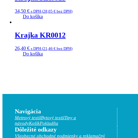
34,50
€
s DPH (
28,05
€
bez DPH)
Do košíka
Krajka KR0012
26,40
€
s DPH (
21,46
€
bez DPH)
Do košíka
Navigácia
Metrový textil
Bytový textil
Tipy a
návody
Košík
Pokladňa
Dôležité odkazy
Všeobecné obchodné podmienky a reklamačný