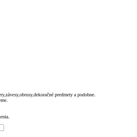
ery,závesy,obrusy,dekoračné predmety a podobne.
eme.
enia.