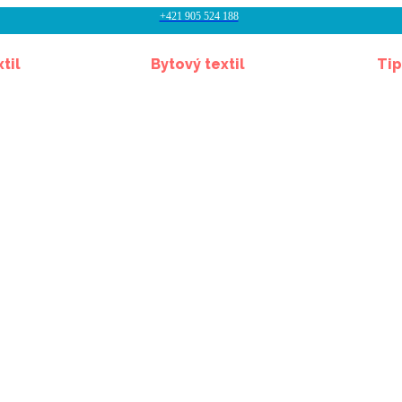
+421 905 524 188
til
Bytový textil
Tip