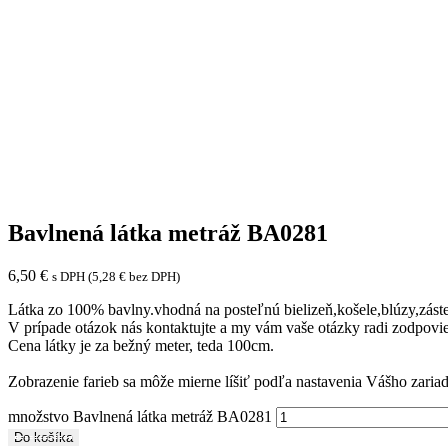
Bavlnená látka metráž BA0281
6,50
€
s DPH (
5,28
€
bez DPH)
Látka zo 100% bavlny.vhodná na posteľnú bielizeň,košele,blúzy,zást
V prípade otázok nás kontaktujte a my vám vaše otázky radi zodpovi
Cena látky je za bežný meter, teda 100cm.
Zobrazenie farieb sa môže mierne líšiť podľa nastavenia Vášho zariad
množstvo Bavlnená látka metráž BA0281
Do košíka