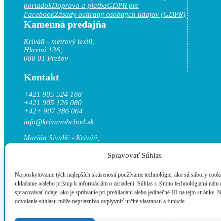
poriadok
Doprava a platba
GDPR pre
Facebook
Zásady ochrany osobných údajov (GDPR)
Kamenná predajňa
Kriváň - metrový textil,
Hlavná 136,
080 01 Prešov
Kontakt
+421 905 524 188
+421 905 126 080
+42+ 907 386 064
info@krivanobchod.sk
Marián Sivulič - Kriváň,
Hlavná 136, 080 01 Prešov
Spravovať Súhlas
IČO: 17153051
DIČ: 1020739258
Na poskytovanie tých najlepších skúseností používame technológie, ako sú súbory cook
IČ DPH: SK1020739258
ukladanie a/alebo prístup k informáciám o zariadení. Súhlas s týmito technológiami nám
spracovávať údaje, ako je správanie pri prehliadaní alebo jedinečné ID na tejto stránke. 
odvolanie súhlasu môže nepriaznivo ovplyvniť určité vlastnosti a funkcie.