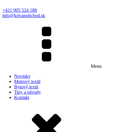
+421 905 524 188
info@krivanobchod.sk
Menu
Novinky
Metrový textil
Bytový textil
Tipy a návody
Kontakt