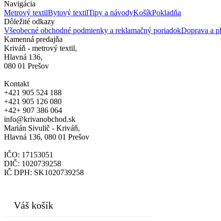
Navigácia
Metrový textil
Bytový textil
Tipy a návody
Košík
Pokladňa
Dôležité odkazy
Všeobecné obchodné podmienky a reklamačný poriadok
Doprava a pl
Kamenná predajňa
Kriváň - metrový textil,
Hlavná 136,
080 01 Prešov
Kontakt
+421 905 524 188
+421 905 126 080
+42+ 907 386 064
info@krivanobchod.sk
Marián Sivulič - Kriváň,
Hlavná 136, 080 01 Prešov
IČO: 17153051
DIČ: 1020739258
IČ DPH: SK1020739258
© 2024
Váš košík