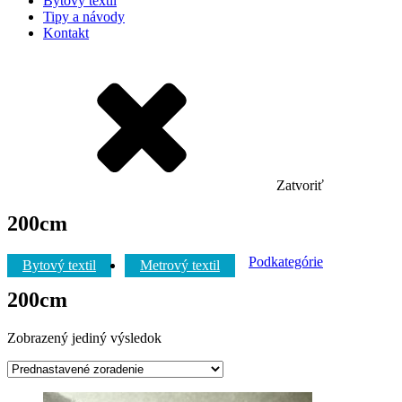
Bytový textil
Tipy a návody
Kontakt
Zatvoriť
200cm
Podkategórie
Bytový textil
Metrový textil
200cm
Zobrazený jediný výsledok