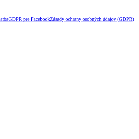
atba
GDPR pre Facebook
Zásady ochrany osobných údajov (GDPR)