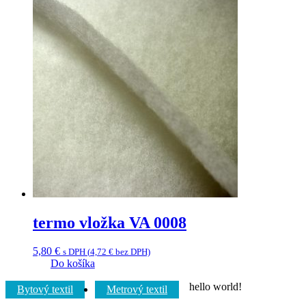
termo vložka VA 0008
5,80
€
s DPH (
4,72
€
bez DPH)
Do košíka
hello world!
Bytový textil
Metrový textil