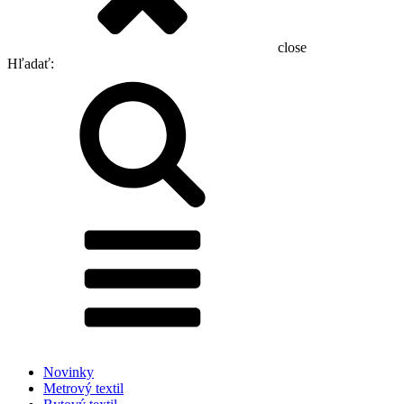
close
Hľadať:
Novinky
Metrový textil