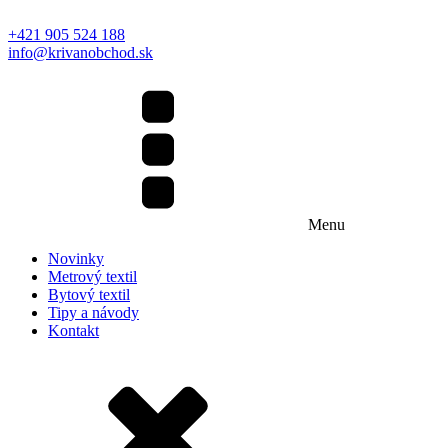
+421 905 524 188
info@krivanobchod.sk
Menu
Novinky
Metrový textil
Bytový textil
Tipy a návody
Kontakt