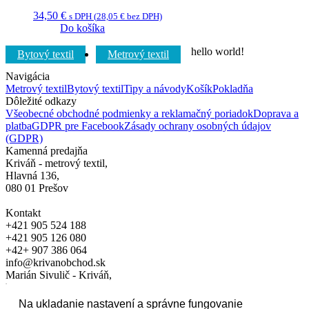
34,50
€
s DPH (
28,05
€
bez DPH)
Do košíka
hello world!
Bytový textil
Metrový textil
Navigácia
Metrový textil
Bytový textil
Tipy a návody
Košík
Pokladňa
Dôležité odkazy
Všeobecné obchodné podmienky a reklamačný poriadok
Doprava a
platba
GDPR pre Facebook
Zásady ochrany osobných údajov
(GDPR)
Kamenná predajňa
Kriváň - metrový textil,
Hlavná 136,
080 01 Prešov
Kontakt
+421 905 524 188
+421 905 126 080
+42+ 907 386 064
info@krivanobchod.sk
Marián Sivulič - Kriváň,
Hlavná 136, 080 01 Prešov
Na ukladanie nastavení a správne fungovanie