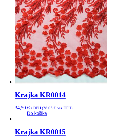
Krajka KR0014
34,50
€
s DPH (
28,05
€
bez DPH)
Do košíka
Krajka KR0015