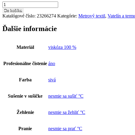
množstvo
termo
Do košíka
vložka
Katalógové číslo:
23266274
Kategórie:
Metrový textil
,
Vatelín a term
,vatelín
VA0011
Ďalšie informácie
Materiál
viskóza 100 %
Profesionálne čistenie
áno
Farba
sivá
Sušenie v sušičke
nesmie sa sušiť °C
Žehlenie
nesmie sa žehliť °C
Pranie
nesmie sa prať °C