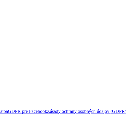
atba
GDPR pre Facebook
Zásady ochrany osobných údajov (GDPR)