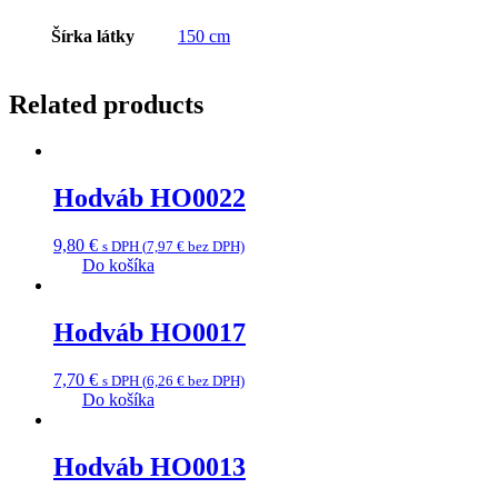
Šírka látky
150 cm
Related products
Hodváb HO0022
9,80
€
s DPH (
7,97
€
bez DPH)
Do košíka
Hodváb HO0017
7,70
€
s DPH (
6,26
€
bez DPH)
Do košíka
Hodváb HO0013