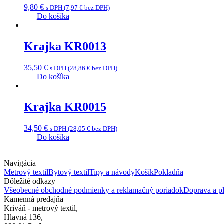
9,80
€
s DPH (
7,97
€
bez DPH)
Do košíka
Krajka KR0013
35,50
€
s DPH (
28,86
€
bez DPH)
Do košíka
Krajka KR0015
34,50
€
s DPH (
28,05
€
bez DPH)
Do košíka
Navigácia
Metrový textil
Bytový textil
Tipy a návody
Košík
Pokladňa
Dôležité odkazy
Všeobecné obchodné podmienky a reklamačný poriadok
Doprava a pl
Kamenná predajňa
Kriváň - metrový textil,
Hlavná 136,