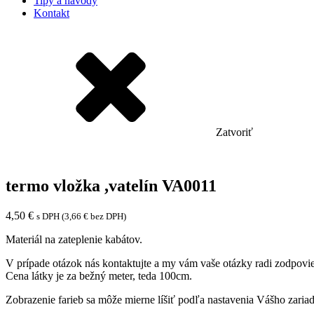
Tipy a návody
Kontakt
Zatvoriť
termo vložka ,vatelín VA0011
4,50
€
s DPH (
3,66
€
bez DPH)
Materiál na zateplenie kabátov.
V prípade otázok nás kontaktujte a my vám vaše otázky radi zodpovi
Cena látky je za bežný meter, teda 100cm.
Zobrazenie farieb sa môže mierne líšiť podľa nastavenia Vášho zariad