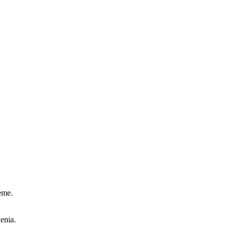
eme.
enia.