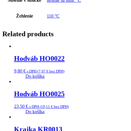
Sušenie v sušičke
nesmie sa sušiť °C
Žehlenie
110 °C
Related products
Hodváb HO0022
9,80
€
s DPH (
7,97
€
bez DPH)
Do košíka
Hodváb HO0025
23,50
€
s DPH (
19,11
€
bez DPH)
Do košíka
Krajka KR0013