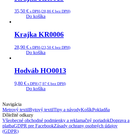
35,50
€
s DPH (
28,86
€
bez DPH)
Do košíka
Krajka KR0006
28,90
€
s DPH (
23,50
€
bez DPH)
Do košíka
Hodváb HO0013
9,80
€
s DPH (
7,97
€
bez DPH)
Do košíka
Navigácia
Metrový textil
Bytový textil
Tipy a návody
Košík
Pokladňa
Dôležité odkazy
Všeobecné obchodné podmienky a reklamačný poriadok
Doprava a
platba
GDPR pre Facebook
Zásady ochrany osobných údajov
(GDPR)