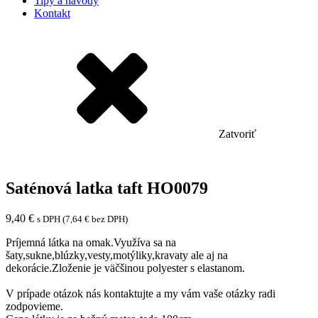
Tipy a návody
Kontakt
Zatvoriť
Saténová latka taft HO0079
9,40
€
s DPH (
7,64
€
bez DPH)
Príjemná látka na omak.Využíva sa na
šaty,sukne,blúzky,vesty,motýliky,kravaty ale aj na
dekorácie.Zloženie je väčšinou polyester s elastanom.
V prípade otázok nás kontaktujte a my vám vaše otázky radi
zodpovieme.