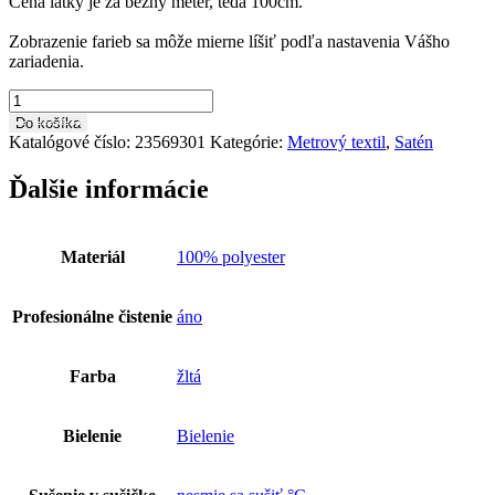
Cena látky je za bežný meter, teda 100cm.
Zobrazenie farieb sa môže mierne líšiť podľa nastavenia Vášho
zariadenia.
množstvo
Saténová
Do košíka
latka
Katalógové číslo:
23569301
Kategórie:
Metrový textil
,
Satén
taft
HO0079
Ďalšie informácie
Materiál
100% polyester
Profesionálne čistenie
áno
Farba
žltá
Bielenie
Bielenie