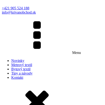
+421 905 524 188
info@krivanobchod.sk
Menu
Novinky
Metrový textil
Bytový textil
Tipy a návody
Kontakt