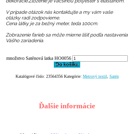
dekorácie.Zloženie je väčšinou polyester s elastanom.
V prípade otázok nás kontaktujte a my vám vaše
otázky radi zodpovieme.
Cena látky je za bežný meter, teda 100cm.
Zobrazenie farieb sa môže mierne líšiť podľa nastavenia
Vášho zariadenia.
množstvo Saténová latka HO0056
Do košíka
Katalógové číslo:
23564356
Kategórie:
Metrový textil
,
Satén
Ďalšie informácie