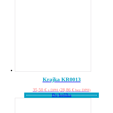
Krajka KR0013
35,50
€
28,86
€
s DPH (
bez DPH)
Do košíka