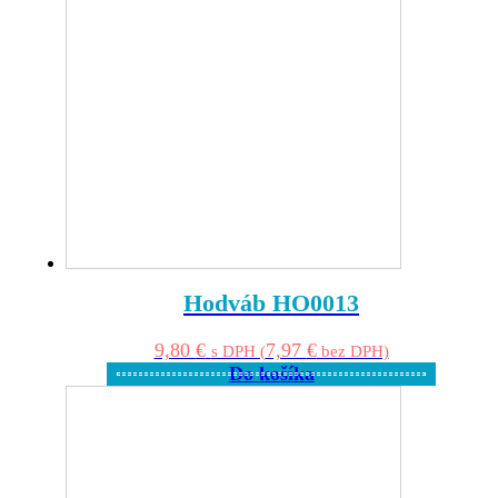
Hodváb HO0013
9,80
€
7,97
€
s DPH (
bez DPH)
Do košíka