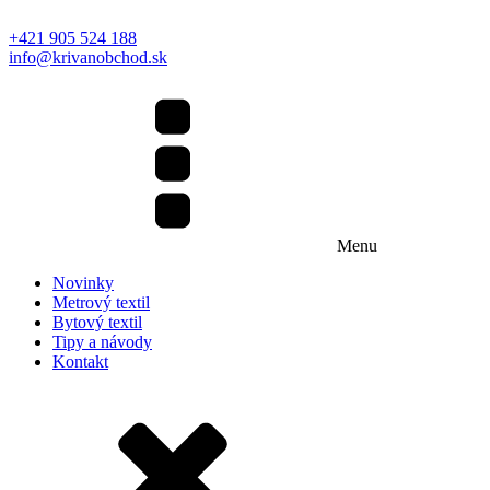
+421 905 524 188
info@krivanobchod.sk
Menu
Novinky
Metrový textil
Bytový textil
Tipy a návody
Kontakt