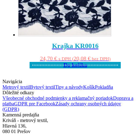
Krajka KR0016
24,70
€
20,08
€
s DPH (
bez DPH)
Do košíka
Navigácia
Metrový textil
Bytový textil
Tipy a návody
Košík
Pokladňa
Dôležité odkazy
Všeobecné obchodné podmienky a reklamačný poriadok
Doprava a
platba
GDPR pre Facebook
Zásady ochrany osobných údajov
(GDPR)
Kamenná predajňa
Kriváň - metrový textil,
Hlavná 136,
080 01 Prešov