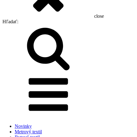
close
Hľadať:
Novinky
Metrový textil