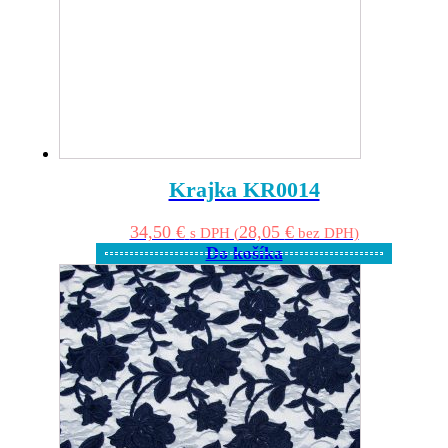
Krajka KR0014
34,50
€
28,05
€
s DPH (
bez DPH)
Do košíka