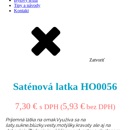
Bytový textil
Tipy a návody
Kontakt
Zatvoriť
Saténová latka HO0056
7,30
€
5,93
€
s DPH (
bez DPH)
Príjemná látka na omak.Využíva sa na
šaty,sukne,blúzky,vesty,motýliky,kravaty ale aj na