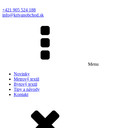
+421 905 524 188
info@krivanobchod.sk
Menu
Novinky
Metrový textil
Bytový textil
Tipy a návody
Kontakt