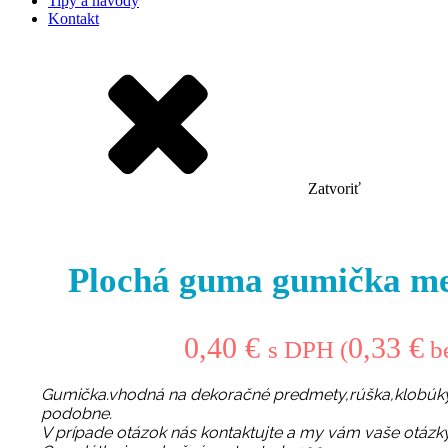
Tipy a návody
Kontakt
Zatvoriť
Plochá guma gumička m
0,40
€
0,33
€
s DPH (
b
Gumička.vhodná na dekoračné predmety,rúška,klobúky
podobne.
V prípade otázok nás kontaktujte a my vám vaše otázk