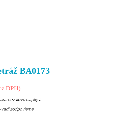
etráž BA0173
ez DPH)
,karnevalové čiapky a
y radi zodpovieme.