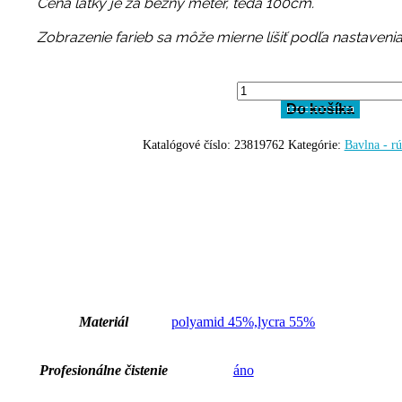
Cena látky je za bežný meter, teda 100cm.
Zobrazenie farieb sa môže mierne líšiť podľa nastavenia
množstvo
Plochá
Do košíka
guma
gumička
Katalógové číslo:
23819762
Kategórie:
Bavlna - r
metráž
BA0173
Materiál
polyamid 45%,lycra 55%
Profesionálne čistenie
áno