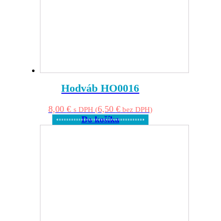
Hodváb HO0016
8,00
€
6,50
€
s DPH (
bez DPH)
Do košíka