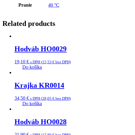
Pranie
40 °C
Related products
Hodváb HO0029
19,10
€
s DPH (
15,53
€
bez DPH)
Do košíka
Krajka KR0014
34,50
€
s DPH (
28,05
€
bez DPH)
Do košíka
Hodváb HO0028
21,90
€
s DPH (
17,80
€
bez DPH)