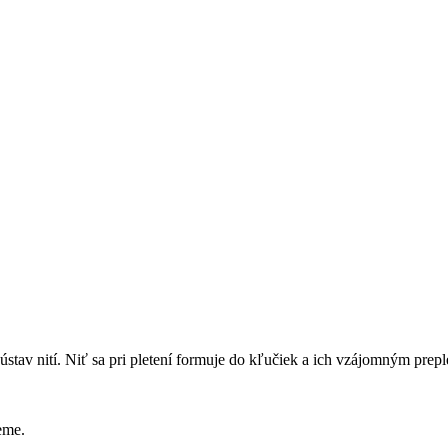
sústav nití. Niť sa pri pletení formuje do kľučiek a ich vzájomným prep
eme.