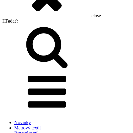
close
Hľadať:
Novinky
Metrový textil