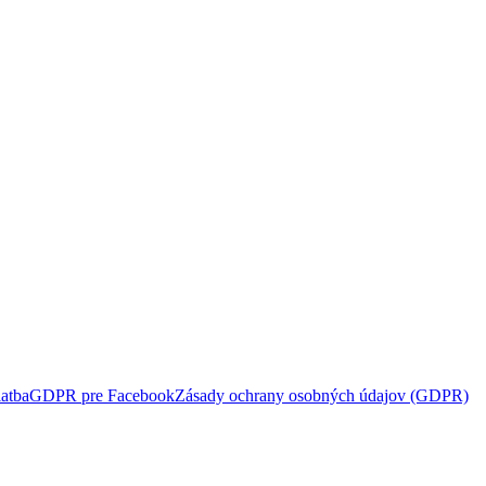
atba
GDPR pre Facebook
Zásady ochrany osobných údajov (GDPR)