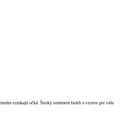
letaním vznikajú očká. Široký sortiment farieb a vzorov pre vaše