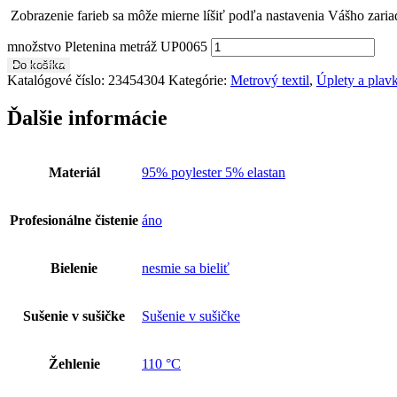
Zobrazenie farieb sa môže mierne líšiť podľa nastavenia Vášho zaria
množstvo Pletenina metráž UP0065
Do košíka
Katalógové číslo:
23454304
Kategórie:
Metrový textil
,
Úplety a plav
Ďalšie informácie
Materiál
95% poylester 5% elastan
Profesionálne čistenie
áno
Bielenie
nesmie sa bieliť
Sušenie v sušičke
Sušenie v sušičke
Žehlenie
110 °C