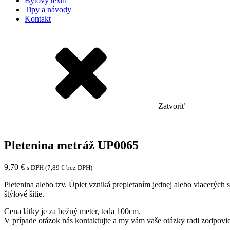
Bytový textil
Tipy a návody
Kontakt
Zatvoriť
Pletenina metráž UP0065
9,70
€
s DPH (
7,89
€
bez DPH)
Pletenina alebo tzv. Úplet vzniká prepletaním jednej alebo viacerých 
štýlové šitie.
Cena látky je za bežný meter, teda 100cm.
V prípade otázok nás kontaktujte a my vám vaše otázky radi zodpovi