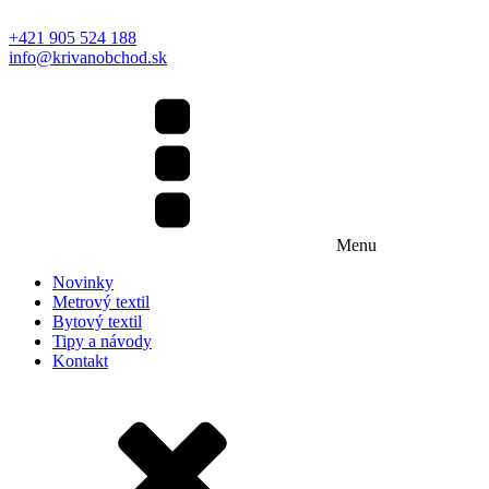
+421 905 524 188
info@krivanobchod.sk
Menu
Novinky
Metrový textil
Bytový textil
Tipy a návody
Kontakt