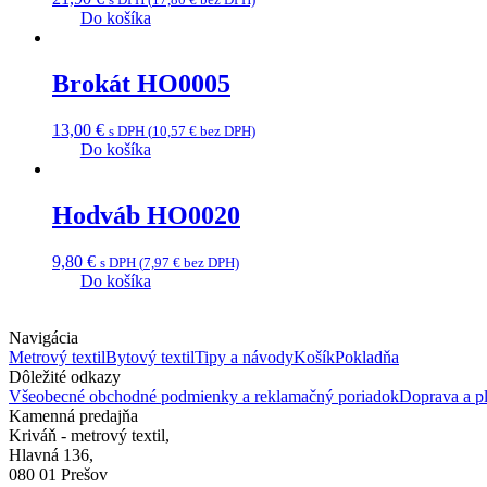
Do košíka
Brokát HO0005
13,00
€
s DPH (
10,57
€
bez DPH)
Do košíka
Hodváb HO0020
9,80
€
s DPH (
7,97
€
bez DPH)
Do košíka
Navigácia
Metrový textil
Bytový textil
Tipy a návody
Košík
Pokladňa
Dôležité odkazy
Všeobecné obchodné podmienky a reklamačný poriadok
Doprava a pl
Kamenná predajňa
Kriváň - metrový textil,
Hlavná 136,
080 01 Prešov