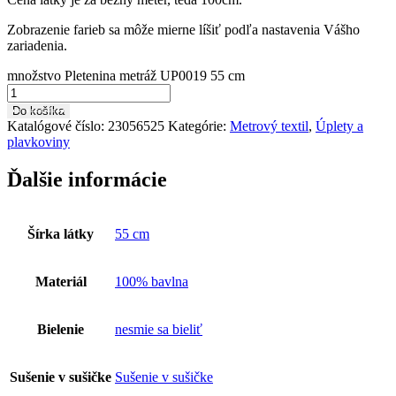
Zobrazenie farieb sa môže mierne líšiť podľa nastavenia Vášho
zariadenia.
množstvo Pletenina metráž UP0019 55 cm
Do košíka
Katalógové číslo:
23056525
Kategórie:
Metrový textil
,
Úplety a
plavkoviny
Ďalšie informácie
Šírka látky
55 cm
Materiál
100% bavlna
Bielenie
nesmie sa bieliť
Sušenie v sušičke
Sušenie v sušičke