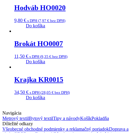
Hodváb HO0020
9,80
€
s DPH (
7,97
€
bez DPH)
Do košíka
Brokát HO0007
11,50
€
s DPH (
9,35
€
bez DPH)
Do košíka
Krajka KR0015
34,50
€
s DPH (
28,05
€
bez DPH)
Do košíka
Navigácia
Metrový textil
Bytový textil
Tipy a návody
Košík
Pokladňa
Dôležité odkazy
Všeobecné obchodné podmienky a reklamačný poriadok
Doprava a