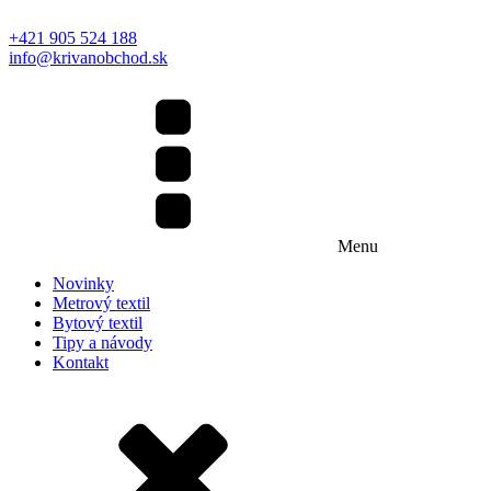
+421 905 524 188
info@krivanobchod.sk
Menu
Novinky
Metrový textil
Bytový textil
Tipy a návody
Kontakt