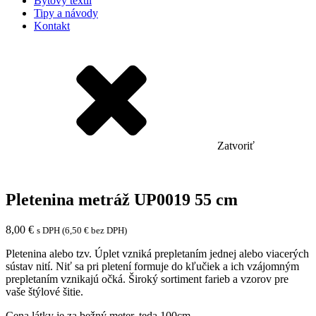
Bytový textil
Tipy a návody
Kontakt
Zatvoriť
Pletenina metráž UP0019 55 cm
8,00
€
s DPH (
6,50
€
bez DPH)
Pletenina alebo tzv. Úplet vzniká prepletaním jednej alebo viacerých
sústav nití. Niť sa pri pletení formuje do kľučiek a ich vzájomným
prepletaním vznikajú očká. Široký sortiment farieb a vzorov pre
vaše štýlové šitie.
Cena látky je za bežný meter, teda 100cm.