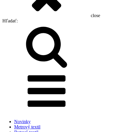
close
Hľadať:
Novinky
Metrový textil