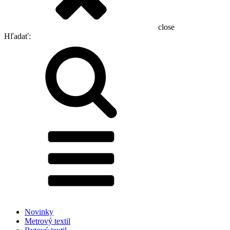
close
Hľadať:
Novinky
Metrový textil