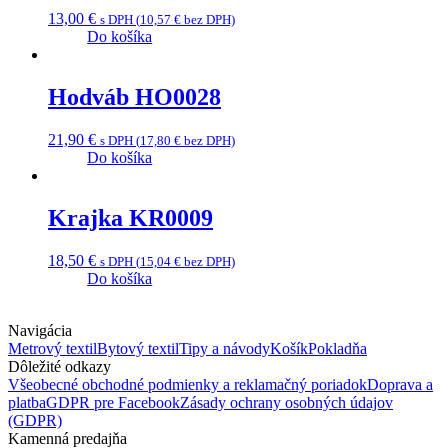
13,00
€
s DPH (
10,57
€
bez DPH)
Do košíka
Hodváb HO0028
21,90
€
s DPH (
17,80
€
bez DPH)
Do košíka
Krajka KR0009
18,50
€
s DPH (
15,04
€
bez DPH)
Do košíka
Navigácia
Metrový textil
Bytový textil
Tipy a návody
Košík
Pokladňa
Dôležité odkazy
Všeobecné obchodné podmienky a reklamačný poriadok
Doprava a
platba
GDPR pre Facebook
Zásady ochrany osobných údajov
(GDPR)
Kamenná predajňa