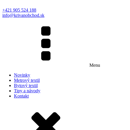
+421 905 524 188
info@krivanobchod.sk
Menu
Novinky
Metrový textil
Bytový textil
Tipy a návody
Kontakt