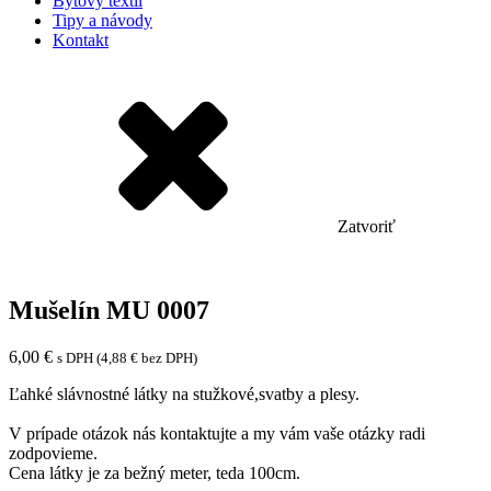
Bytový textil
Tipy a návody
Kontakt
Zatvoriť
Mušelín MU 0007
6,00
€
s DPH (
4,88
€
bez DPH)
Ľahké slávnostné látky na stužkové,svatby a plesy.
V prípade otázok nás kontaktujte a my vám vaše otázky radi
zodpovieme.
Cena látky je za bežný meter, teda 100cm.