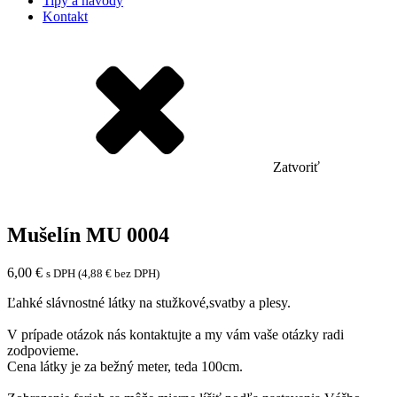
Tipy a návody
Kontakt
Zatvoriť
Mušelín MU 0004
6,00
€
s DPH (
4,88
€
bez DPH)
Ľahké slávnostné látky na stužkové,svatby a plesy.
V prípade otázok nás kontaktujte a my vám vaše otázky radi
zodpovieme.
Cena látky je za bežný meter, teda 100cm.