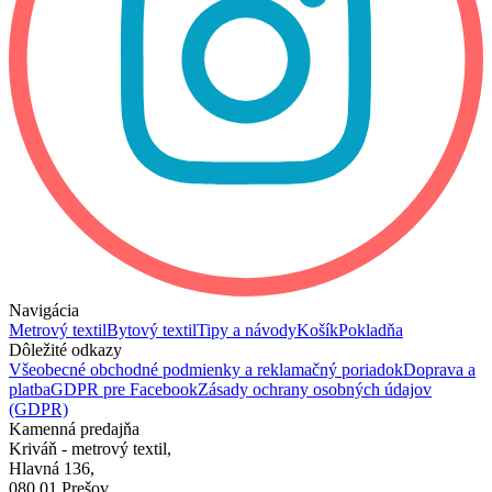
Navigácia
Metrový textil
Bytový textil
Tipy a návody
Košík
Pokladňa
Dôležité odkazy
Všeobecné obchodné podmienky a reklamačný poriadok
Doprava a
platba
GDPR pre Facebook
Zásady ochrany osobných údajov
(GDPR)
Kamenná predajňa
Kriváň - metrový textil,
Hlavná 136,
080 01 Prešov