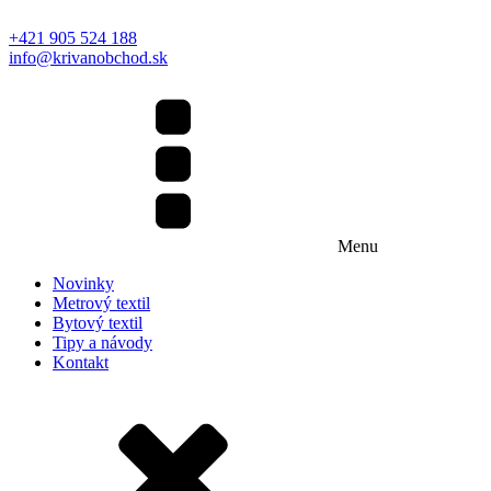
+421 905 524 188
info@krivanobchod.sk
Menu
Novinky
Metrový textil
Bytový textil
Tipy a návody
Kontakt