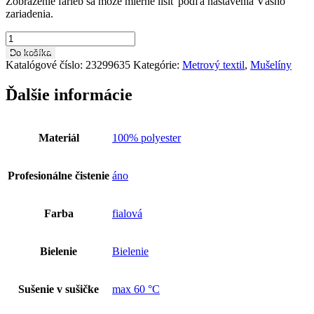
Zobrazenie farieb sa môže mierne líšiť podľa nastavenia Vášho
zariadenia.
množstvo
Mušelín
Do košíka
MU
Katalógové číslo:
23299635
Kategórie:
Metrový textil
,
Mušelíny
0004
Ďalšie informácie
Materiál
100% polyester
Profesionálne čistenie
áno
Farba
fialová
Bielenie
Bielenie
Sušenie v sušičke
max 60 °C