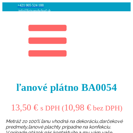
+421 905 524 188
info@krivanobchod.sk
ľanové plátno BA0054
13,50
€
10,98
€
s DPH (
bez DPH)
Metráž zo 100% ľanu vhodná na dekoráciu,darčekové
predmety,ľanové plachty pripadne na konfekciu.
V prípade otázok nás kontaktujte a my vám vaše