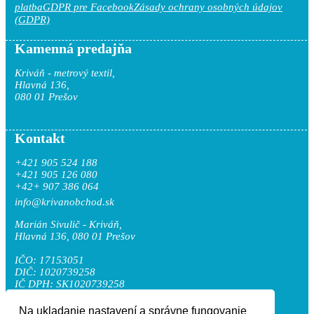
platba
GDPR pre Facebook
Zásady ochrany osobných údajov
(GDPR)
Kamenná predajňa
Kriváň - metrový textil,
Hlavná 136,
080 01 Prešov
Kontakt
+421 905 524 188
+421 905 126 080
+42+ 907 386 064
info@krivanobchod.sk
Marián Sivulič - Kriváň,
Hlavná 136, 080 01 Prešov
IČO: 17153051
DIČ: 1020739258
IČ DPH: SK1020739258
Na ukladanie nastavení a správne fungovanie