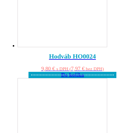
Hodváb HO0024
9,80
€
7,97
€
s DPH (
bez DPH)
Do košíka