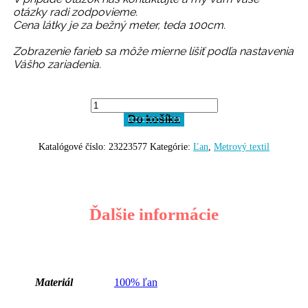
otázky radi zodpovieme.
Cena látky je za bežný meter, teda 100cm.
Zobrazenie farieb sa môže mierne líšiť podľa nastavenia
Vášho zariadenia.
množstvo
ľanové
Do košíka
plátno
BA0054
Katalógové číslo:
23223577
Kategórie:
Ľan
,
Metrový textil
Ďalšie informácie
Materiál
100% ľan