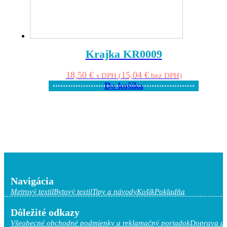
Krajka KR0009
18,50
€
15,04
€
s DPH (
bez DPH)
Do košíka
Navigácia
Metrový textil
Bytový textil
Tipy a návody
Košík
Pokladňa
Dôležité odkazy
Všeobecné obchodné podmienky a reklamačný poriadok
Doprava a