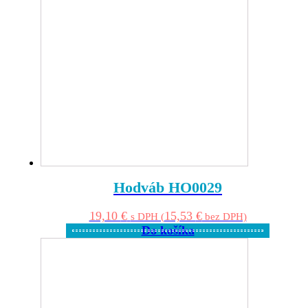
Hodváb HO0029
19,10
€
15,53
€
s DPH (
bez DPH)
Do košíka