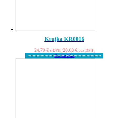
Krajka KR0016
24,70
€
20,08
€
s DPH (
bez DPH)
Do košíka