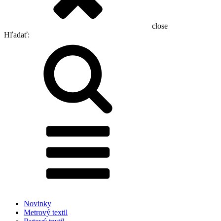
close
Hľadať:
Novinky
Metrový textil