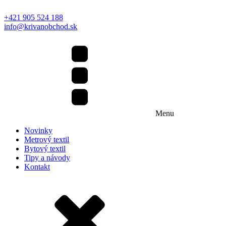
+421 905 524 188
info@krivanobchod.sk
Menu
Novinky
Metrový textil
Bytový textil
Tipy a návody
Kontakt