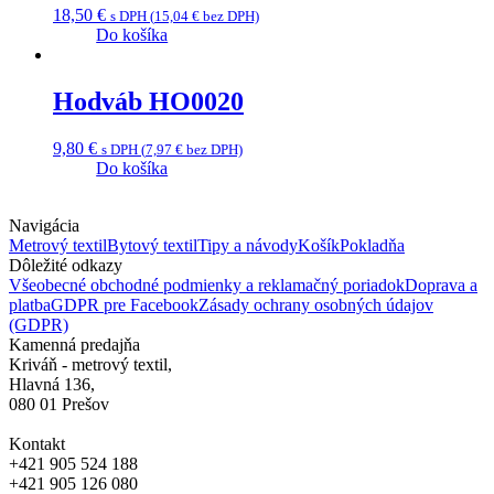
18,50
€
s DPH (
15,04
€
bez DPH)
Do košíka
Hodváb HO0020
9,80
€
s DPH (
7,97
€
bez DPH)
Do košíka
Navigácia
Metrový textil
Bytový textil
Tipy a návody
Košík
Pokladňa
Dôležité odkazy
Všeobecné obchodné podmienky a reklamačný poriadok
Doprava a
platba
GDPR pre Facebook
Zásady ochrany osobných údajov
(GDPR)
Kamenná predajňa
Kriváň - metrový textil,
Hlavná 136,
080 01 Prešov
Kontakt
+421 905 524 188
+421 905 126 080