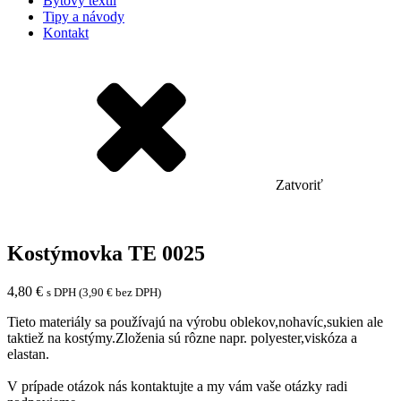
Bytový textil
Tipy a návody
Kontakt
Zatvoriť
Kostýmovka TE 0025
4,80
€
s DPH (
3,90
€
bez DPH)
Tieto materiály sa používajú na výrobu oblekov,nohavíc,sukien ale
taktiež na kostýmy.Zloženia sú rôzne napr. polyester,viskóza a
elastan.
V prípade otázok nás kontaktujte a my vám vaše otázky radi