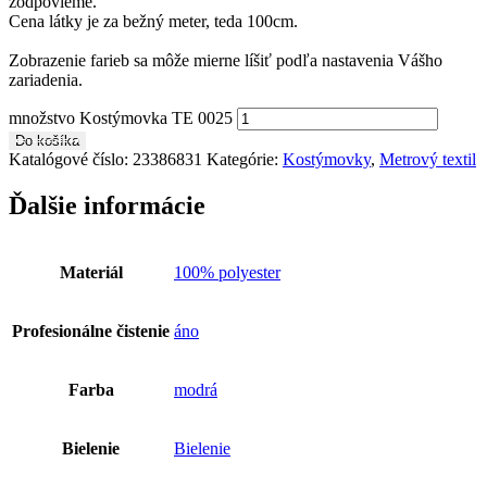
zodpovieme.
Cena látky je za bežný meter, teda 100cm.
Zobrazenie farieb sa môže mierne líšiť podľa nastavenia Vášho
zariadenia.
množstvo Kostýmovka TE 0025
Do košíka
Katalógové číslo:
23386831
Kategórie:
Kostýmovky
,
Metrový textil
Ďalšie informácie
Materiál
100% polyester
Profesionálne čistenie
áno
Farba
modrá
Bielenie
Bielenie