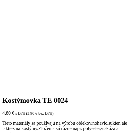
Kostýmovka TE 0024
4,80
€
s DPH (
3,90
€
bez DPH)
Tieto materiály sa používajú na výrobu oblekov,nohavíc,sukien ale
taktiež na kostýmy.Zloženia sú rôzne napr. polyester,viskóza a