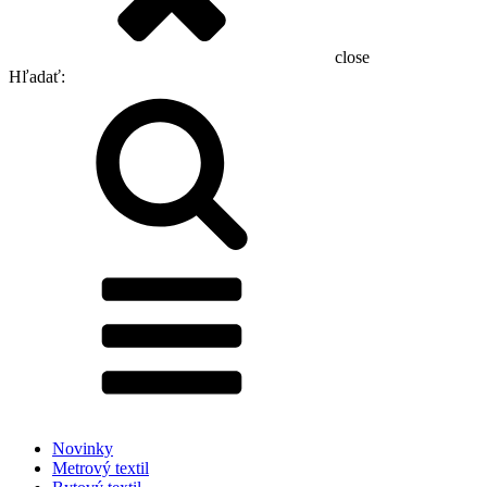
close
Hľadať:
Novinky
Metrový textil