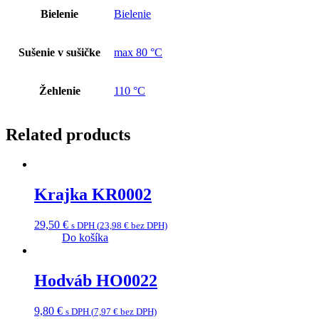
Bielenie
Bielenie
Sušenie v sušičke
max 80 °C
Žehlenie
110 °C
Related products
Krajka KR0002
29,50
€
s DPH (
23,98
€
bez DPH)
Do košíka
Hodváb HO0022
9,80
€
s DPH (
7,97
€
bez DPH)