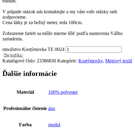
elastan.
V prípade otázok nás kontaktujte a my vám vaše otázky radi
zodpovieme.
Cena látky je za bežný meter, teda 100cm.
Zobrazenie farieb sa môže mierne líšiť podľa nastavenia Vášho
zariadenia.
množstvo Kostýmovka TE 0024
Do košíka
Katalógové číslo:
23386830
Kategórie:
Kostýmovky
,
Metrový textil
Ďalšie informácie
Materiál
100% polyester
Profesionálne čistenie
áno
Farba
modrá