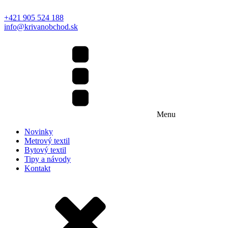
+421 905 524 188
info@krivanobchod.sk
Menu
Novinky
Metrový textil
Bytový textil
Tipy a návody
Kontakt