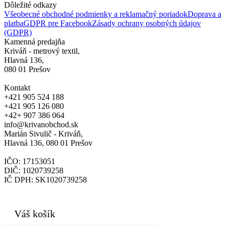
Dôležité odkazy
Všeobecné obchodné podmienky a reklamačný poriadok
Doprava a
platba
GDPR pre Facebook
Zásady ochrany osobných údajov
(GDPR)
Kamenná predajňa
Kriváň - metrový textil,
Hlavná 136,
080 01 Prešov
Kontakt
+421 905 524 188
+421 905 126 080
+42+ 907 386 064
info@krivanobchod.sk
Marián Sivulič - Kriváň,
Hlavná 136, 080 01 Prešov
IČO: 17153051
DIČ: 1020739258
IČ DPH: SK1020739258
© 2024
Váš košík