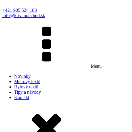
+421 905 524 188
info@krivanobchod.sk
Menu
Novinky
Metrový textil
Bytový textil
Tipy a návody
Kontakt