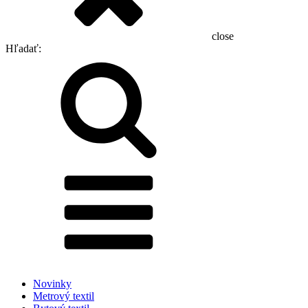
close
Hľadať:
Novinky
Metrový textil