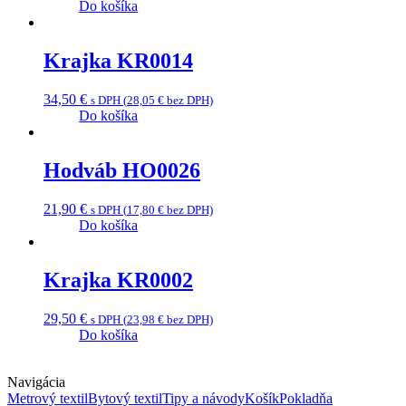
Do košíka
Krajka KR0014
34,50
€
s DPH (
28,05
€
bez DPH)
Do košíka
Hodváb HO0026
21,90
€
s DPH (
17,80
€
bez DPH)
Do košíka
Krajka KR0002
29,50
€
s DPH (
23,98
€
bez DPH)
Do košíka
Navigácia
Metrový textil
Bytový textil
Tipy a návody
Košík
Pokladňa