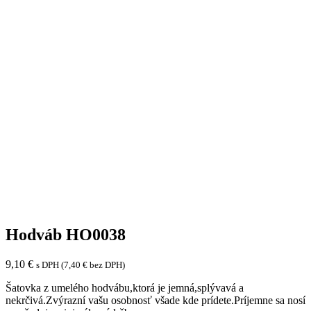
Hodváb HO0038
9,10
€
s DPH (
7,40
€
bez DPH)
Šatovka z umelého hodvábu,ktorá je jemná,splývavá a
nekrčivá.Zvýrazní vašu osobnosť všade kde prídete.Príjemne sa nosí