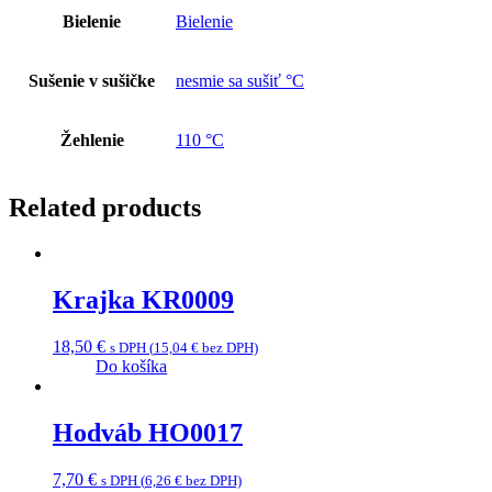
Bielenie
Bielenie
Sušenie v sušičke
nesmie sa sušiť °C
Žehlenie
110 °C
Related products
Krajka KR0009
18,50
€
s DPH (
15,04
€
bez DPH)
Do košíka
Hodváb HO0017
7,70
€
s DPH (
6,26
€
bez DPH)