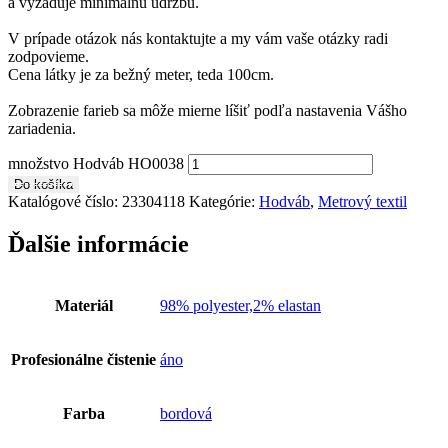
a vyžaduje minimálnu údržbu.
V prípade otázok nás kontaktujte a my vám vaše otázky radi
zodpovieme.
Cena látky je za bežný meter, teda 100cm.
Zobrazenie farieb sa môže mierne líšiť podľa nastavenia Vášho
zariadenia.
množstvo Hodváb HO0038
Do košíka
Katalógové číslo:
23304118
Kategórie:
Hodváb
,
Metrový textil
Ďalšie informácie
Materiál
98% polyester,2% elastan
Profesionálne čistenie
áno
Farba
bordová