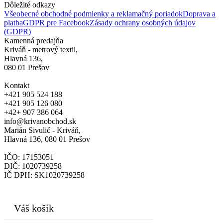
Dôležité odkazy
Všeobecné obchodné podmienky a reklamačný poriadok
Doprava a
platba
GDPR pre Facebook
Zásady ochrany osobných údajov
(GDPR)
Kamenná predajňa
Kriváň - metrový textil,
Hlavná 136,
080 01 Prešov
Kontakt
+421 905 524 188
+421 905 126 080
+42+ 907 386 064
info@krivanobchod.sk
Marián Sivulič - Kriváň,
Hlavná 136, 080 01 Prešov
IČO: 17153051
DIČ: 1020739258
IČ DPH: SK1020739258
© 2024
Váš košík