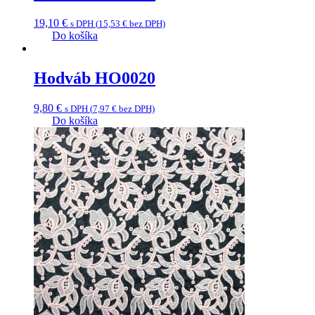
19,10
€
s DPH (
15,53
€
bez DPH)
Do košíka
Hodváb HO0020
9,80
€
s DPH (
7,97
€
bez DPH)
Do košíka