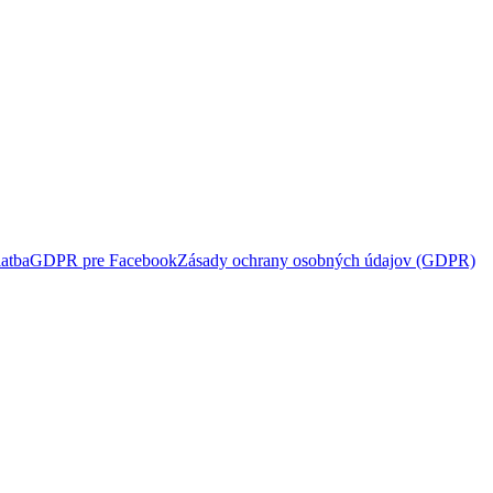
atba
GDPR pre Facebook
Zásady ochrany osobných údajov (GDPR)