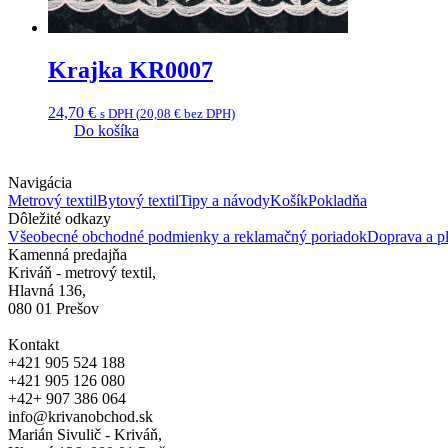
Krajka KR0007
24,70
€
s DPH (
20,08
€
bez DPH)
Do košíka
Navigácia
Metrový textil
Bytový textil
Tipy a návody
Košík
Pokladňa
Dôležité odkazy
Všeobecné obchodné podmienky a reklamačný poriadok
Doprava a pl
Kamenná predajňa
Kriváň - metrový textil,
Hlavná 136,
080 01 Prešov
Kontakt
+421 905 524 188
+421 905 126 080
+42+ 907 386 064
info@krivanobchod.sk
Marián Sivulič - Kriváň,