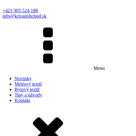
+421 905 524 188
info@krivanobchod.sk
Menu
Novinky
Metrový textil
Bytový textil
Tipy a návody
Kontakt