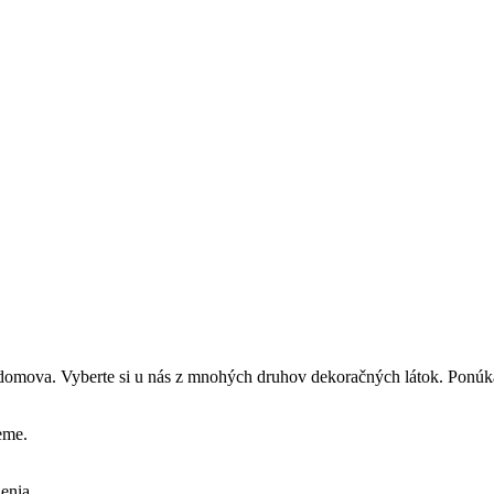
 domova. Vyberte si u nás z mnohých druhov dekoračných látok. Ponú
eme.
enia.