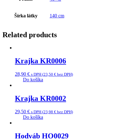
Šírka látky
140 cm
Related products
Krajka KR0006
28,90
€
s DPH (
23,50
€
bez DPH)
Do košíka
Krajka KR0002
29,50
€
s DPH (
23,98
€
bez DPH)
Do košíka
Hodváb HO0029