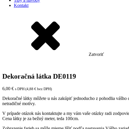
Tipy a návody
Kontakt
Zatvoriť
Dekoračná látka DE0119
6,00
€
s DPH (
4,88
€
bez DPH)
Dekoračné látky môžete u nás zakúpiť jednoducho z pohodlia vášho
netradičné motívy.
V prípade otázok nás kontaktujte a my vám vaše otázky radi zodpovi
Cena látky je za bežný meter, teda 100cm.
Zobrazenie farieb sa môže mierne líšiť podľa nastavenia Vášho zariad