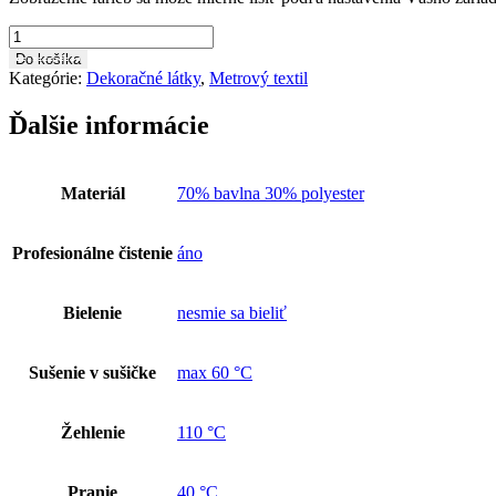
množstvo
Dekoračná
Do košíka
látka
Kategórie:
Dekoračné látky
,
Metrový textil
DE0119
Ďalšie informácie
Materiál
70% bavlna 30% polyester
Profesionálne čistenie
áno
Bielenie
nesmie sa bieliť
Sušenie v sušičke
max 60 °C
Žehlenie
110 °C
Pranie
40 °C