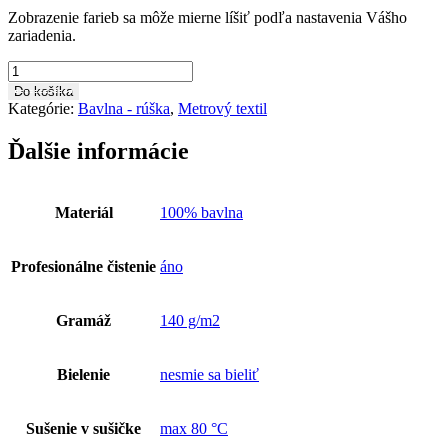
Zobrazenie farieb sa môže mierne líšiť podľa nastavenia Vášho
zariadenia.
množstvo
Bavlnená
Do košíka
látka
Kategórie:
Bavlna - rúška
,
Metrový textil
metráž
BA0442
Ďalšie informácie
Materiál
100% bavlna
Profesionálne čistenie
áno
Gramáž
140 g/m2
Bielenie
nesmie sa bieliť
Sušenie v sušičke
max 80 °C