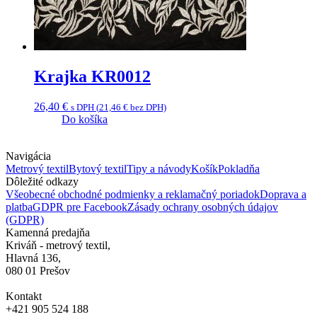
Krajka KR0012
26,40
€
s DPH (
21,46
€
bez DPH)
Do košíka
Navigácia
Metrový textil
Bytový textil
Tipy a návody
Košík
Pokladňa
Dôležité odkazy
Všeobecné obchodné podmienky a reklamačný poriadok
Doprava a
platba
GDPR pre Facebook
Zásady ochrany osobných údajov
(GDPR)
Kamenná predajňa
Kriváň - metrový textil,
Hlavná 136,
080 01 Prešov
Kontakt
+421 905 524 188