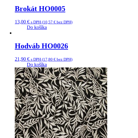
Brokát HO0005
13,00
€
s DPH (
10,57
€
bez DPH)
Do košíka
Hodváb HO0026
21,90
€
s DPH (
17,80
€
bez DPH)
Do košíka