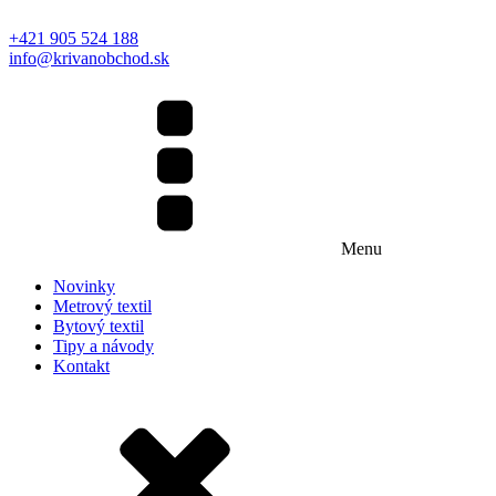
+421 905 524 188
info@krivanobchod.sk
Menu
Novinky
Metrový textil
Bytový textil
Tipy a návody
Kontakt