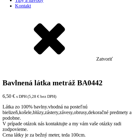
Tipy a návody
Kontakt
Zatvoriť
Bavlnená látka metráž BA0442
6,50
€
s DPH (
5,28
€
bez DPH)
Látka zo 100% bavlny.vhodná na posteľnú
bielizeň,košele,blúzy,zástery,závesy,obrusy,dekoračné predmety a
podobne.
V prípade otázok nás kontaktujte a my vám vaše otázky radi
zodpovieme.
Cena látky je za bežný meter, teda 100cm.