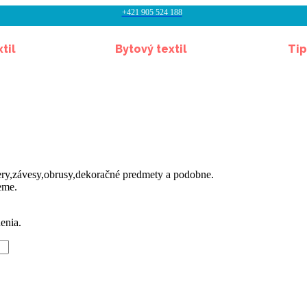
+421 905 524 188
til
Bytový textil
Tip
ery,závesy,obrusy,dekoračné predmety a podobne.
eme.
enia.