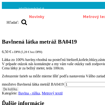
info@krivanobchod.sk
Novinky
Metrový tex
Hľadať:
Bavlnená látka metráž BA0419
6,50
€
s DPH (
5,28
€
bez DPH)
Látka zo 100% bavlny.vhodná na posteľnú bielizeň,košele,blúzy,zást
V prípade otázok nás kontaktujte a my vám vaše otázky radi zodpovi
Cena látky je za bežný meter, teda 100cm.
Zobrazenie farieb sa môže mierne líšiť podľa nastavenia Vášho zariad
množstvo Bavlnená látka metráž BA0419
Do košíka
Kategórie:
Bavlna - rúška
,
Metrový textil
Ďalšie informácie