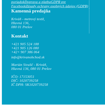
poriadok
Doprava a platba
GDPR pre
Facebook
Zásady ochrany osobných údajov (GDPR)
Kamenná predajňa
Kriváň - metrový textil,
Hlavná 136,
080 01 Prešov
Kontakt
+421 905 524 188
+421 905 126 080
+42+ 907 386 064
info@krivanobchod.sk
Marián Sivulič - Kriváň,
Hlavná 136, 080 01 Prešov
IČO: 17153051
DIČ: 1020739258
IČ DPH: SK1020739258