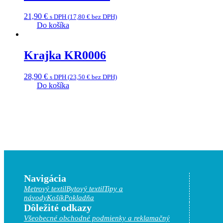
21,90
€
s DPH (
17,80
€
bez DPH)
Do košíka
Krajka KR0006
28,90
€
s DPH (
23,50
€
bez DPH)
Do košíka
Navigácia
Metrový textil
Bytový textil
Tipy a
návody
Košík
Pokladňa
Dôležité odkazy
Všeobecné obchodné podmienky a reklamačný