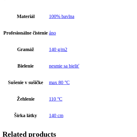
Materiál
100% bavlna
Profesionálne čistenie
áno
Gramáž
140 g/m2
Bielenie
nesmie sa bieliť
Sušenie v sušičke
max 80 °C
Žehlenie
110 °C
Šírka látky
140 cm
Related products