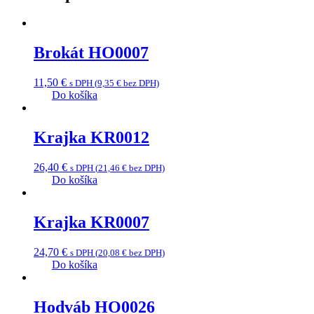
Brokát HO0007
11,50
€
s DPH (
9,35
€
bez DPH)
Do košíka
Krajka KR0012
26,40
€
s DPH (
21,46
€
bez DPH)
Do košíka
Krajka KR0007
24,70
€
s DPH (
20,08
€
bez DPH)
Do košíka
Hodváb HO0026