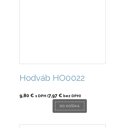
Hodváb HO0022
9,80
€
7,97
€
s DPH (
bez DPH)
DO KOŠÍKA