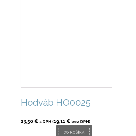
Hodváb HO0025
23,50
€
19,11
€
s DPH (
bez DPH)
DO KOŠÍKA