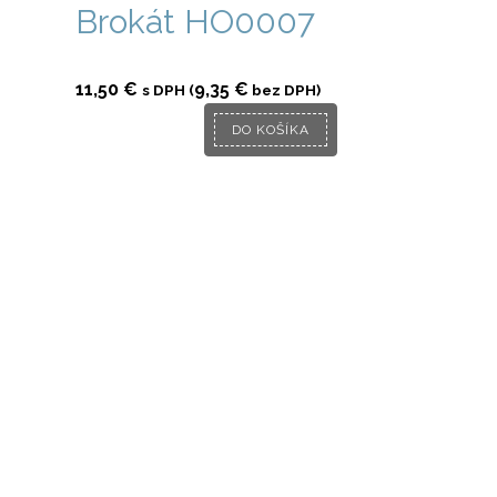
Brokát HO0007
11,50
€
9,35
€
s DPH (
bez DPH)
DO KOŠÍKA