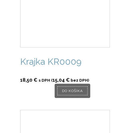
Krajka KR0009
18,50
€
15,04
€
s DPH (
bez DPH)
DO KOŠÍKA