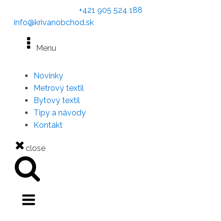
+421 905 524 188
info@krivanobchod.sk
Menu
Novinky
Metrový textil
Bytový textil
Tipy a návody
Kontakt
close
Hľadať: