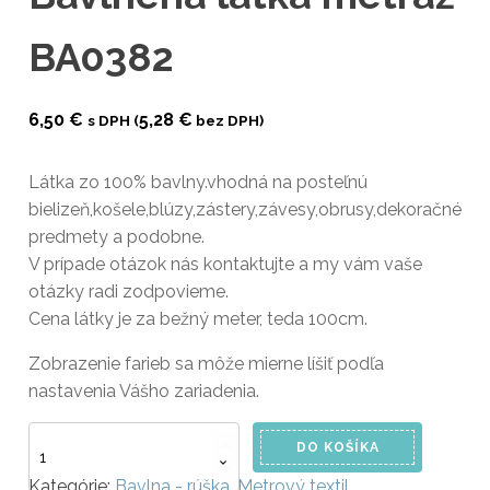
BA0382
6,50
€
5,28
€
s DPH (
bez DPH)
Látka zo 100% bavlny.vhodná na posteľnú
bielizeň,košele,blúzy,zástery,závesy,obrusy,dekoračné
predmety a podobne.
V prípade otázok nás kontaktujte a my vám vaše
otázky radi zodpovieme.
Cena látky je za bežný meter, teda 100cm.
Zobrazenie farieb sa môže mierne líšiť podľa
nastavenia Vášho zariadenia.
množstvo
DO KOŠÍKA
Bavlnená
látka
Kategórie:
Bavlna - rúška
,
Metrový textil