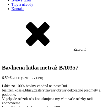
Bytový textil
Tipy a návody
Kontakt
Zatvoriť
Bavlnená látka metráž BA0357
6,50
€
s DPH (
5,28
€
bez DPH)
Látka zo 100% bavlny.vhodná na posteľnú
bielizeň,košele,blúzy,zástery,závesy,obrusy,dekoračné predmety a
podobne.
V prípade otázok nás kontaktujte a my vám vaše otázky radi
zodpovieme.