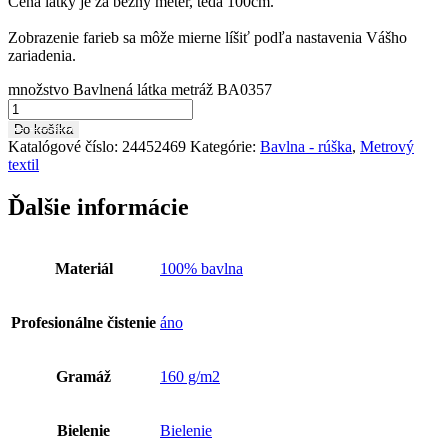
Cena látky je za bežný meter, teda 100cm.
Zobrazenie farieb sa môže mierne líšiť podľa nastavenia Vášho
zariadenia.
množstvo Bavlnená látka metráž BA0357
Do košíka
Katalógové číslo:
24452469
Kategórie:
Bavlna - rúška
,
Metrový
textil
Ďalšie informácie
Materiál
100% bavlna
Profesionálne čistenie
áno
Gramáž
160 g/m2
Bielenie
Bielenie