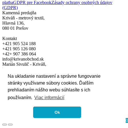
platba
GDPR pre Facebook
Zásady ochrany osobných údajov
(GDPR)
Kamenná predajňa
Kriváň - metrový textil,
Hlavná 136,
080 01 Prešov
Kontakt
+421 905 524 188
+421 905 126 080
+42+ 907 386 064
info@krivanobchod.sk
Marián Sivulič - Kriváň,
Hlavná 136, 080 01 Prešov
Na ukladanie nastavení a správne fungovanie
IČO: 17153051
stránky využívame súbory cookies. Ďalším
DIČ: 1020739258
IČ DPH: SK1020739258
prehliadaním nášho webu súhlasíte s ich
používaním.
Viac informácií
© 2024
Váš košík
Ok
0