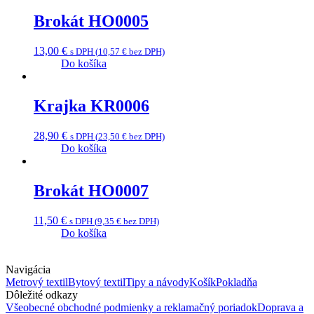
Brokát HO0005
13,00
€
s DPH (
10,57
€
bez DPH)
Do košíka
Krajka KR0006
28,90
€
s DPH (
23,50
€
bez DPH)
Do košíka
Brokát HO0007
11,50
€
s DPH (
9,35
€
bez DPH)
Do košíka
Navigácia
Metrový textil
Bytový textil
Tipy a návody
Košík
Pokladňa
Dôležité odkazy
Všeobecné obchodné podmienky a reklamačný poriadok
Doprava a