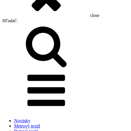
close
Hľadať:
Novinky
Metrový textil