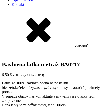
Tipy a návody
Kontakt
Zatvoriť
Bavlnená látka metráž BA0217
6,50
€
s DPH (
5,28
€
bez DPH)
Látka zo 100% bavlny.vhodná na posteľnú
bielizeň,košele,blúzy,zástery,závesy,obrusy,dekoračné predmety a
podobne.
V prípade otázok nás kontaktujte a my vám vaše otázky radi
zodpovieme.
Cena látky je za bežný meter, teda 100cm.