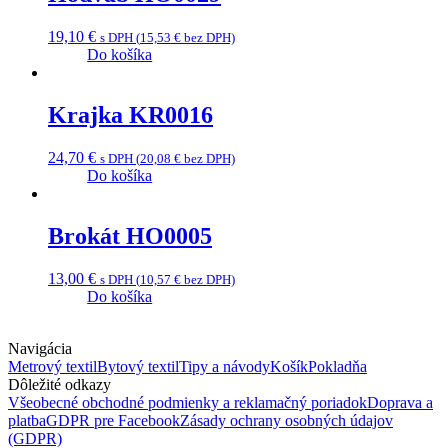
19,10
€
s DPH (
15,53
€
bez DPH)
Do košíka
Krajka KR0016
24,70
€
s DPH (
20,08
€
bez DPH)
Do košíka
Brokát HO0005
13,00
€
s DPH (
10,57
€
bez DPH)
Do košíka
Navigácia
Metrový textil
Bytový textil
Tipy a návody
Košík
Pokladňa
Dôležité odkazy
Všeobecné obchodné podmienky a reklamačný poriadok
Doprava a
platba
GDPR pre Facebook
Zásady ochrany osobných údajov
(GDPR)