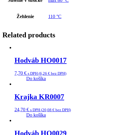
Sušenie v sušičke
max 80 °C
Žehlenie
110 °C
Related products
Hodváb HO0017
7,70
€
s DPH (
6,26
€
bez DPH)
Do košíka
Krajka KR0007
24,70
€
s DPH (
20,08
€
bez DPH)
Do košíka
Hodváb HO0029