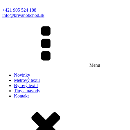
+421 905 524 188
info@krivanobchod.sk
Menu
Novinky
Metrový textil
Bytový textil
Tipy a návody
Kontakt