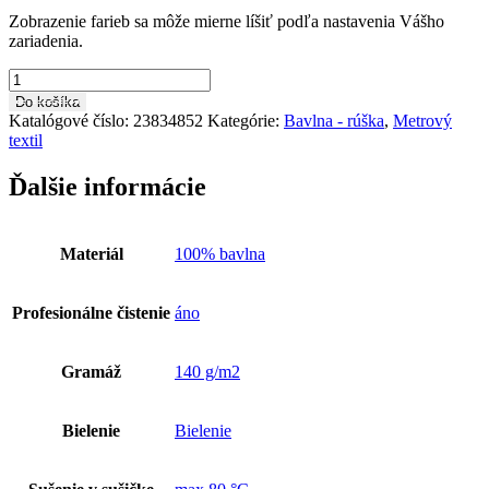
Zobrazenie farieb sa môže mierne líšiť podľa nastavenia Vášho
zariadenia.
množstvo
Bavlnená
Do košíka
látka
Katalógové číslo:
23834852
Kategórie:
Bavlna - rúška
,
Metrový
metráž
textil
BA0217
Ďalšie informácie
Materiál
100% bavlna
Profesionálne čistenie
áno
Gramáž
140 g/m2
Bielenie
Bielenie