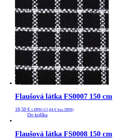
Flaušová látka FS0007 150 cm
18,50
€
s DPH (
15,04
€
bez DPH)
Do košíka
Flaušová látka FS0008 150 cm