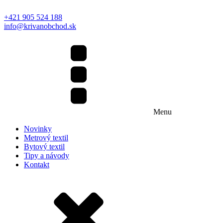
+421 905 524 188
info@krivanobchod.sk
Menu
Novinky
Metrový textil
Bytový textil
Tipy a návody
Kontakt