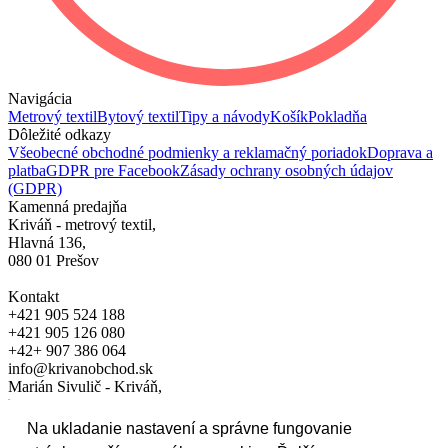
Navigácia
Metrový textil
Bytový textil
Tipy a návody
Košík
Pokladňa
Dôležité odkazy
Všeobecné obchodné podmienky a reklamačný poriadok
Doprava a
platba
GDPR pre Facebook
Zásady ochrany osobných údajov
(GDPR)
Kamenná predajňa
Kriváň - metrový textil,
Hlavná 136,
080 01 Prešov
Kontakt
+421 905 524 188
+421 905 126 080
+42+ 907 386 064
info@krivanobchod.sk
Marián Sivulič - Kriváň,
Hlavná 136, 080 01 Prešov
Na ukladanie nastavení a správne fungovanie
IČO: 17153051