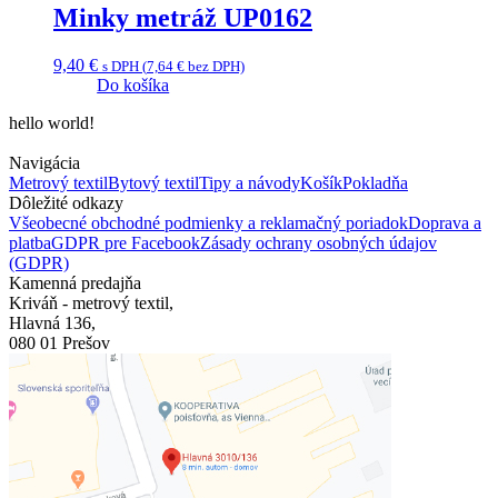
Minky metráž UP0162
9,40
€
s DPH (
7,64
€
bez DPH)
Do košíka
hello world!
Navigácia
Metrový textil
Bytový textil
Tipy a návody
Košík
Pokladňa
Dôležité odkazy
Všeobecné obchodné podmienky a reklamačný poriadok
Doprava a
platba
GDPR pre Facebook
Zásady ochrany osobných údajov
(GDPR)
Kamenná predajňa
Kriváň - metrový textil,
Hlavná 136,
080 01 Prešov