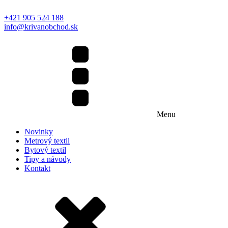
+421 905 524 188
info@krivanobchod.sk
Menu
Novinky
Metrový textil
Bytový textil
Tipy a návody
Kontakt