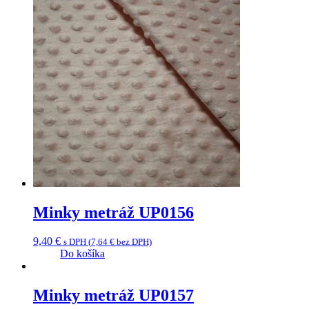
Minky metráž UP0156
9,40
€
s DPH (
7,64
€
bez DPH)
Do košíka
Minky metráž UP0157