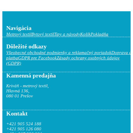
Navigácia
Metrový textil
Bytový textil
Tipy a návody
Košík
Pokladňa
Dôležité odkazy
Všeobecné obchodné podmienky a reklamačný poriadok
Doprava a
platba
GDPR pre Facebook
Zásady ochrany osobných údajov
(GDPR)
Kamenná predajňa
Kriváň - metrový textil,
Hlavná 136,
080 01 Prešov
Kontakt
+421 905 524 188
+421 905 126 080