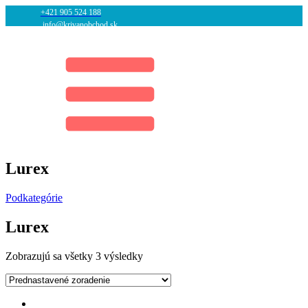
+421 905 524 188
info@krivanobchod.sk
Lurex
Podkategórie
Lurex
Zobrazujú sa všetky 3 výsledky