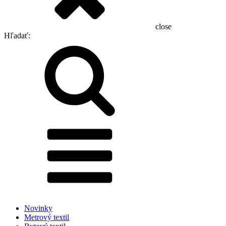
close
Hľadať:
Novinky
Metrový textil