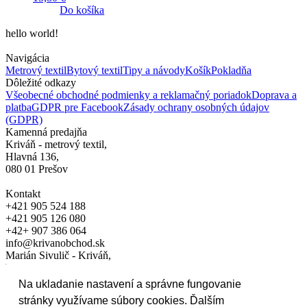
Do košíka
hello world!
Navigácia
Metrový textil
Bytový textil
Tipy a návody
Košík
Pokladňa
Dôležité odkazy
Všeobecné obchodné podmienky a reklamačný poriadok
Doprava a
platba
GDPR pre Facebook
Zásady ochrany osobných údajov
(GDPR)
Kamenná predajňa
Kriváň - metrový textil,
Hlavná 136,
080 01 Prešov
Kontakt
+421 905 524 188
+421 905 126 080
+42+ 907 386 064
info@krivanobchod.sk
Marián Sivulič - Kriváň,
Hlavná 136, 080 01 Prešov
Na ukladanie nastavení a správne fungovanie
IČO: 17153051
stránky využívame súbory cookies. Ďalším
DIČ: 1020739258