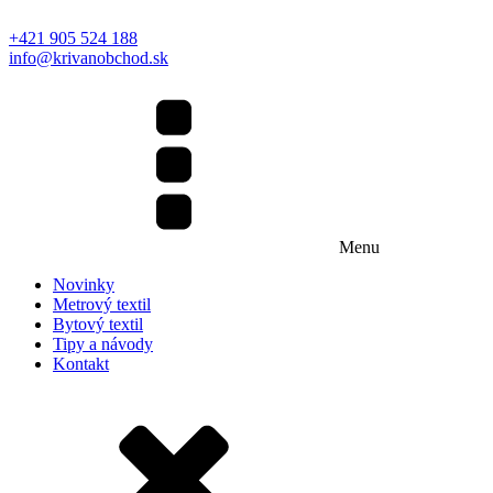
+421 905 524 188
info@krivanobchod.sk
Menu
Novinky
Metrový textil
Bytový textil
Tipy a návody
Kontakt