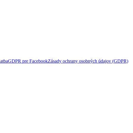
atba
GDPR pre Facebook
Zásady ochrany osobných údajov (GDPR)