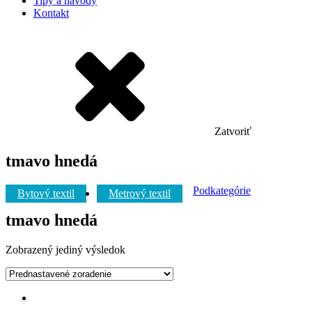
Tipy a návody
Kontakt
Zatvoriť
tmavo hnedá
Podkategórie
Bytový textil
Metrový textil
tmavo hnedá
Zobrazený jediný výsledok