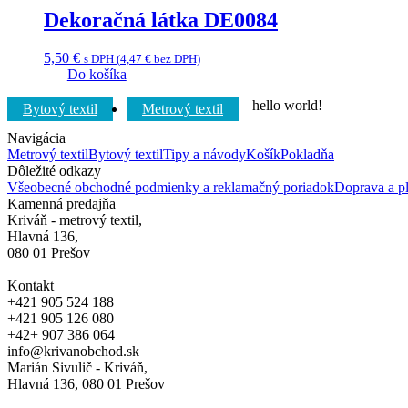
Dekoračná látka DE0084
5,50
€
s DPH (
4,47
€
bez DPH)
Do košíka
hello world!
Bytový textil
Metrový textil
Navigácia
Metrový textil
Bytový textil
Tipy a návody
Košík
Pokladňa
Dôležité odkazy
Všeobecné obchodné podmienky a reklamačný poriadok
Doprava a pl
Kamenná predajňa
Kriváň - metrový textil,
Hlavná 136,
080 01 Prešov
Kontakt
+421 905 524 188
+421 905 126 080
+42+ 907 386 064
info@krivanobchod.sk
Marián Sivulič - Kriváň,
Hlavná 136, 080 01 Prešov