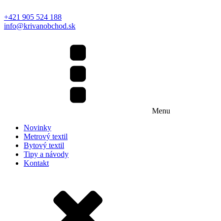
+421 905 524 188
info@krivanobchod.sk
Menu
Novinky
Metrový textil
Bytový textil
Tipy a návody
Kontakt