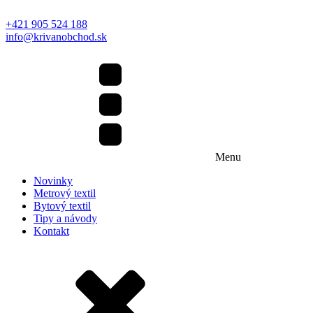
+421 905 524 188
info@krivanobchod.sk
Menu
Novinky
Metrový textil
Bytový textil
Tipy a návody
Kontakt