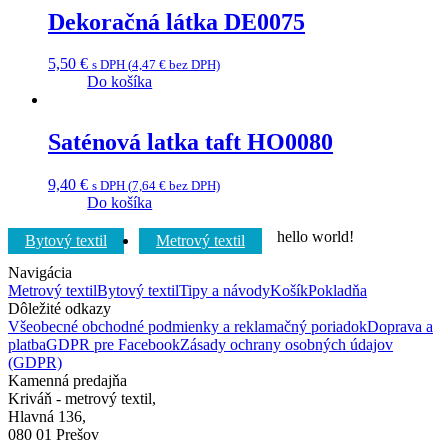
Dekoračná látka DE0075
5,50
€
s DPH (
4,47
€
bez DPH)
Do košíka
Saténová latka taft HO0080
9,40
€
s DPH (
7,64
€
bez DPH)
Do košíka
hello world!
Bytový textil
Metrový textil
Navigácia
Metrový textil
Bytový textil
Tipy a návody
Košík
Pokladňa
Dôležité odkazy
Všeobecné obchodné podmienky a reklamačný poriadok
Doprava a
platba
GDPR pre Facebook
Zásady ochrany osobných údajov
(GDPR)
Kamenná predajňa
Kriváň - metrový textil,
Hlavná 136,
080 01 Prešov