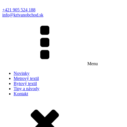
+421 905 524 188
info@krivanobchod.sk
Menu
Novinky
Metrový textil
Bytový textil
Tipy a návody
Kontakt