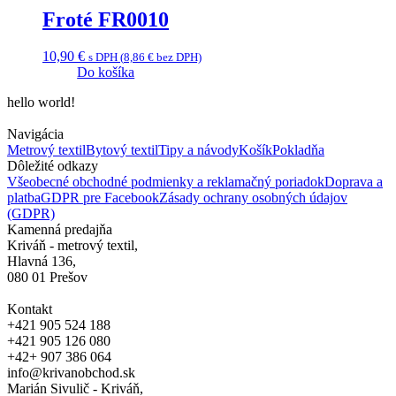
Froté FR0010
10,90
€
s DPH (
8,86
€
bez DPH)
Do košíka
hello world!
Navigácia
Metrový textil
Bytový textil
Tipy a návody
Košík
Pokladňa
Dôležité odkazy
Všeobecné obchodné podmienky a reklamačný poriadok
Doprava a
platba
GDPR pre Facebook
Zásady ochrany osobných údajov
(GDPR)
Kamenná predajňa
Kriváň - metrový textil,
Hlavná 136,
080 01 Prešov
Kontakt
+421 905 524 188
+421 905 126 080
+42+ 907 386 064
info@krivanobchod.sk
Marián Sivulič - Kriváň,