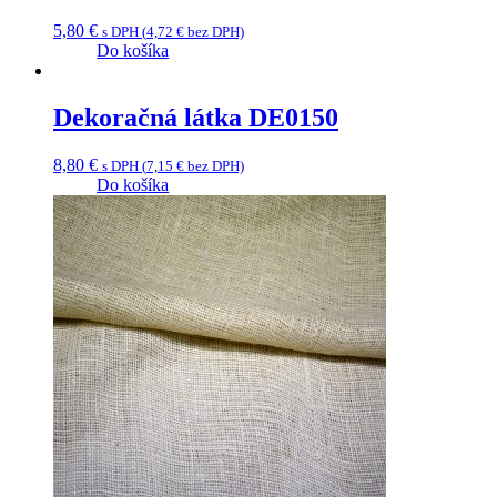
5,80
€
s DPH (
4,72
€
bez DPH)
Do košíka
Dekoračná látka DE0150
8,80
€
s DPH (
7,15
€
bez DPH)
Do košíka