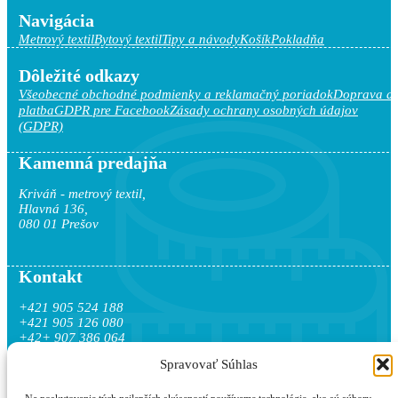
Navigácia
Metrový textil
Bytový textil
Tipy a návody
Košík
Pokladňa
Dôležité odkazy
Všeobecné obchodné podmienky a reklamačný poriadok
Doprava a
platba
GDPR pre Facebook
Zásady ochrany osobných údajov
(GDPR)
Kamenná predajňa
Kriváň - metrový textil,
Hlavná 136,
080 01 Prešov
Kontakt
+421 905 524 188
+421 905 126 080
+42+ 907 386 064
info@krivanobchod.sk
Spravovať Súhlas
Marián Sivulič - Kriváň,