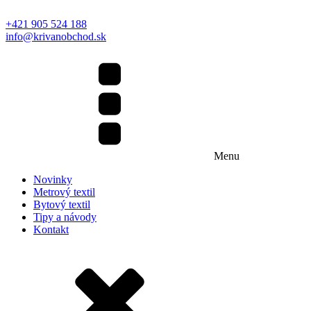
+421 905 524 188
info@krivanobchod.sk
Menu
Novinky
Metrový textil
Bytový textil
Tipy a návody
Kontakt