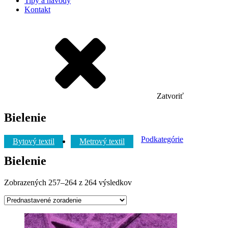
Tipy a návody
Kontakt
Zatvoriť
Bielenie
Podkategórie
Bytový textil
Metrový textil
Bielenie
Zobrazených 257–264 z 264 výsledkov