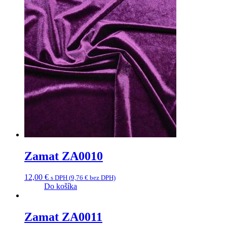
Zamat ZA0010
12,00
€
s DPH (
9,76
€
bez DPH)
Do košíka
Zamat ZA0011