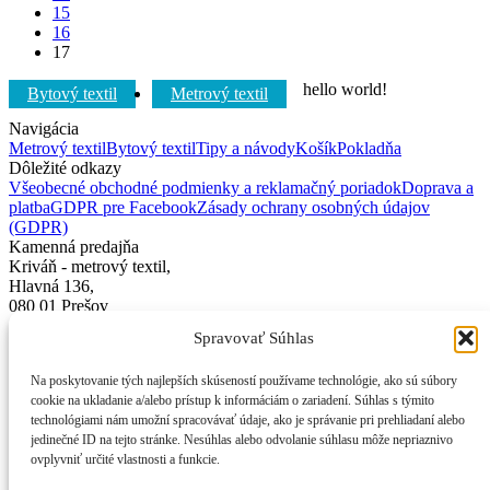
15
16
17
hello world!
Bytový textil
Metrový textil
Navigácia
Metrový textil
Bytový textil
Tipy a návody
Košík
Pokladňa
Dôležité odkazy
Všeobecné obchodné podmienky a reklamačný poriadok
Doprava a
platba
GDPR pre Facebook
Zásady ochrany osobných údajov
(GDPR)
Kamenná predajňa
Kriváň - metrový textil,
Hlavná 136,
080 01 Prešov
Spravovať Súhlas
Kontakt
+421 905 524 188
Na poskytovanie tých najlepších skúseností používame technológie, ako sú súbory
+421 905 126 080
cookie na ukladanie a/alebo prístup k informáciám o zariadení. Súhlas s týmito
+42+ 907 386 064
technológiami nám umožní spracovávať údaje, ako je správanie pri prehliadaní alebo
info@krivanobchod.sk
jedinečné ID na tejto stránke. Nesúhlas alebo odvolanie súhlasu môže nepriaznivo
Marián Sivulič - Kriváň,
ovplyvniť určité vlastnosti a funkcie.
Hlavná 136, 080 01 Prešov
Na ukladanie nastavení a správne fungovanie